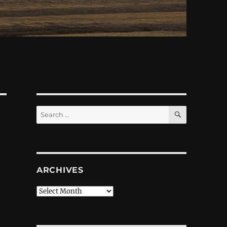
SEARCH
Search
for:
ARCHIVES
Archives