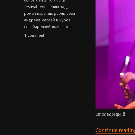
festival tent
ленинград
,
,
роман парыгин
рубль
сева
,
,
андреев
сергей шнуров
,
,
стас барецкий
юлия коган
,
on
1 comment
ленинград
@
huvila
festival
tent
Стас Барецкий
Continue readin