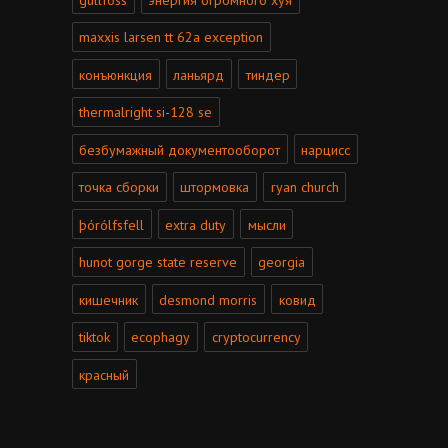
maxxis larsen tt 62a exception
конъюнкция
ланьярд
тиндер
thermalright si-128 se
безбумажный документооборот
нарцисс
точка сборки
штормовка
ryan church
þórólfsfell
extra duty
мысли
hunot gorge state reserve
georgia
кишечник
desmond morris
ковид
tiktok
ecophagy
cryptocurrency
красный