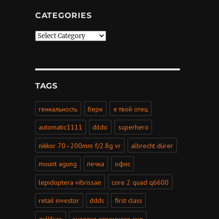
CATEGORIES
Categories
TAGS
гениальность
берн
я твой отец
automatic1111
dildo
superhero
nikkor 70–200mm f/2.8g vr
albrecht dürer
mount agung
печка
офис
lepidoptera vibrissae
core 2 quad q6600
retail investor
ddds
first class
gullfoss
энергия огромного хуя