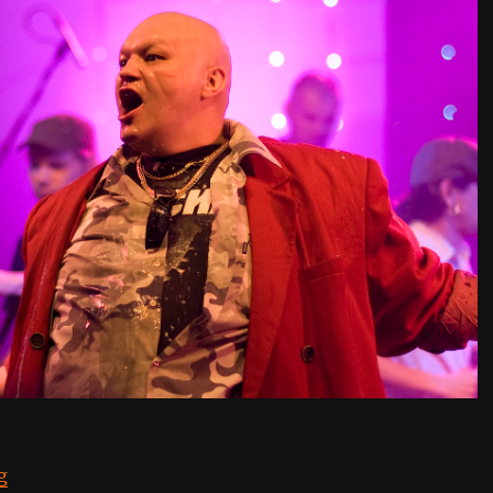
“Ленинград @ Huvila Festival Tent”
g