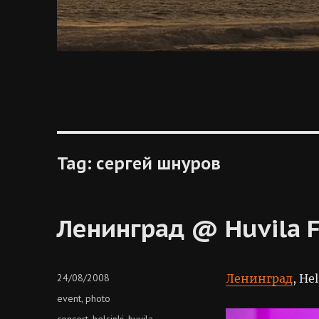
Tag:
сергей шнуров
Ленинград @ Huvila Fe
Posted
24/08/2008
Ленинград
, He
on
Categories
event
photo
,
Tags
concert
helsinki
huvila
,
,