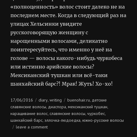
«полноценность» волос стоит далеко не на
последнем месте. Когда в следующий раз на
улицах Хельсинки увидите
русскоговорящую женщину с
нарощенными волосами, деликатно
поинтересуйтесь, что именно у неё на
голове — волосы какого-нибудь чуркобеса
или истинно арийские волосы?
Мексиканский тушкан или всё-таки
шанхайский барс?! Мрак! Жуть! Хо-хо!
Posted
Categories
Tags
17/06/2016
diary
writing
buenohair.ru
детские
,
,
on
славянские волосы
диаспора
мексиканский тушкан
,
,
,
наращивание волос
славянские волосы
чуркобес
,
,
,
шанхайский барс
эллочка-людоедка
южно-русские волосы
,
,
on
leave a comment
мексиканский