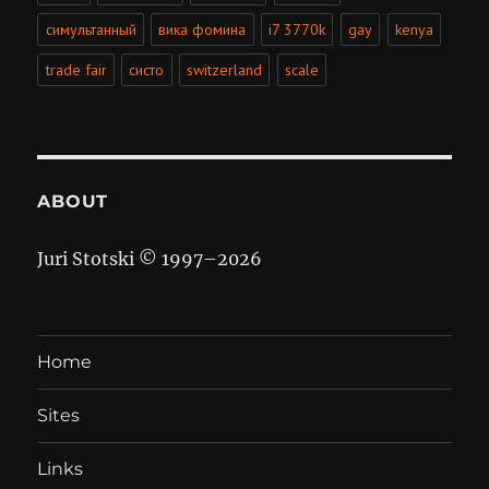
симультанный
вика фомина
i7 3770k
gay
kenya
trade fair
систо
switzerland
scale
ABOUT
Juri Stotski © 1997–
2026
Home
Sites
Links