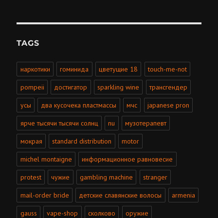
TAGS
наркотики
гоминида
цветущие 18
touch-me-not
pompeii
достигатор
sparkling wine
трансгендер
усы
два кусочека пластмассы
мчс
japanese pron
ярче тысячи тысячи солнц
nu
музотерапевт
мокрая
standard distribution
motor
michel montaigne
информационное равновесие
protest
чужие
gambling machine
stranger
mail-order bride
детские славянские волосы
armenia
gauss
vape-shop
сколково
оружие