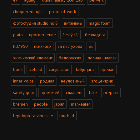
ev
agung
titan majesty ttc-m1ab
pervert
chequered light
proof-of-work
фотостудия studio no.8
витамины
magic foam
plato
просветление
český ráj
безнадёга
hd7950
психиатр
ая пастухова
eu
химический элемент
белоруссия
полина шлапак
book
iceland
conjunction
kirkjufjara
ереван
inner voice
родная
неуловимый
эгоцентрик
safety gear
прометей
слаанеш
lake
prepack
bremen
people
japan
man-eater
lepidoptera vibrissae
touch id