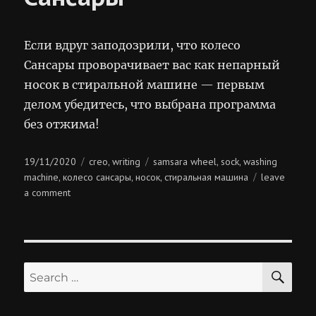
Если вдруг заподозрили, что колесо
Сансары проворачивает вас как непарный
носок в стиральной машине — первым
делом убедитесь, что выбрана программа
без отжима!
Posted
Categories
Tags
19/11/2020
creo
writing
samsara wheel
sock
washing
,
,
,
on
machine
колесо сансары
носок
стиральная машина
leave
,
,
,
on
a comment
стиральная
машина
сансары
SE
Search
for: