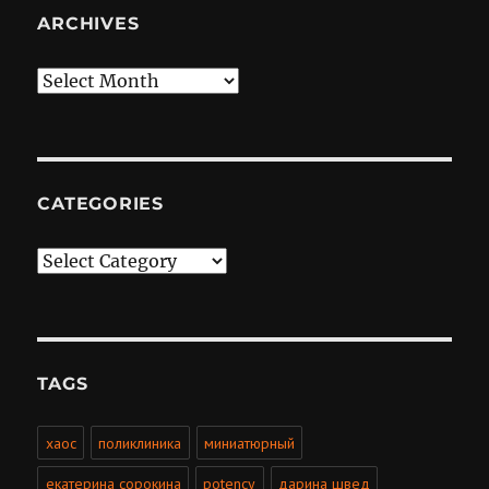
ARCHIVES
Archives
CATEGORIES
Categories
TAGS
хаос
поликлиника
миниатюрный
екатерина сорокина
potency
дарина швед