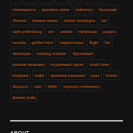
гениальность
кристина салми
indonesia
бродский
тбилиси
биение жизни
michel montaigne
кит
saint-petersburg
son
анализ
матрёшка
радуга
nevada
golden horn
червоточина
flight
fan
эволюция
washing machine
брухлявый
василий иванович
подземный гараж
small-town
backpack
кофе
принятие решения
рука
french
diaspora
cash
bitter
наутилус-помпилиус
феникс райа
ABOUT