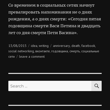
Со временем в социальных сетях начнут
превалировать напоминания не о днях
рождения, а о днях смерти: «Сегодня пятая
годовщина смерти Васи Петина и двадцать
лет со дня смерти Пети Васина».
Posted
Categories
Tags
13/08/2015
idea
writing
anniversary
death
facebook
,
,
,
,
on
social networking
вконтакте
годовщина
смерть
социальные
,
,
,
,
on
сети
leave a comment
годовщины
смерти
SE
Search
for: