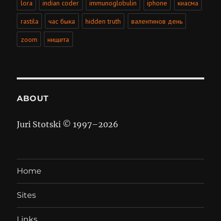
lora
indian coder
immunoglobulin
iphone
киасма
rastila
час быка
hidden truth
валентинов день
zoom
нищета
ABOUT
Juri Stotski © 1997–
2026
Home
Sites
Links