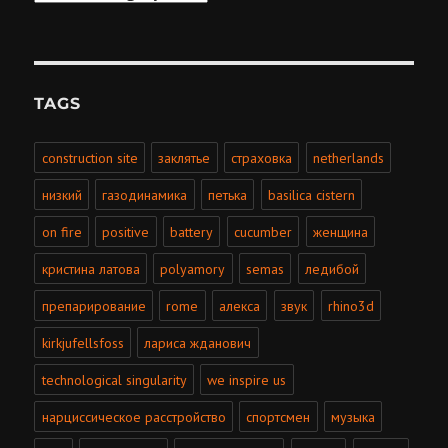
TAGS
construction site
заклятье
страховка
netherlands
низкий
газодинамика
петька
basilica cistern
on fire
positive
battery
cucumber
женщина
кристина латова
polyamory
semas
ледибой
препарирование
rome
алекса
звук
rhino3d
kirkjufellsfoss
лариса жданович
technological singularity
we inspire us
нарциссическое расстройство
спортсмен
музыка