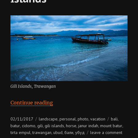
Gili Islands, Trawangan
“Indonesia, Bali + Gili Islands”
Continue reading
Posted
Categories
Tags
02/11/2017
landscape
personal
photo
vacation
bali
,
,
,
,
on
batur
cidomo
gili
gili islands
horse
janur indah
mount batur
,
,
,
,
,
,
,
on
tirta empul
trawangan
ubud
бали
убуд
leave a comment
,
,
,
,