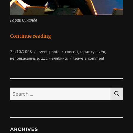
Гарик Сукачёв
“Гарик Сукачёв @ ЦДС”
Continue reading
Posted
Categories
Tags
24/10/2008
event
photo
concert
гарик сукачёв
,
,
,
on
on
неприкасаемые
цдс
челябинск
leave a comment
,
,
гарик
сукачёв
@
цдс
SE
Search
for:
ARCHIVES