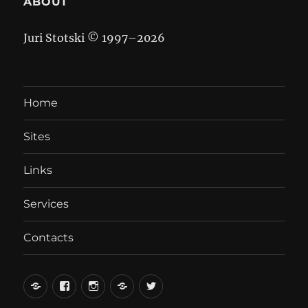
ABOUT
Juri Stotski © 1997–
2026
Home
Sites
Links
Services
Contacts
вКонтакте
Facebook
Instagram
LiveJournal
Twitter