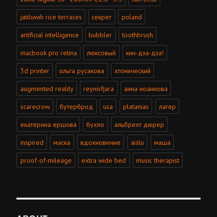
jatiluwih rice terraces
секрет
poland
artificial intelligence
bubbler
toothbrush
macbook pro retina
люксовый
кин-дза-дза!
3d printer
ольга русакова
хтонический
augmented reality
reynisfjara
анна иоаннова
scarecrow
бутерброд
usa
platanias
лагер
екатерина ершова
бухло
альбрехт дюрер
inspired
маска
вдохновение
aislu
маша
proof-of-mileage
extra wide bed
music therapist