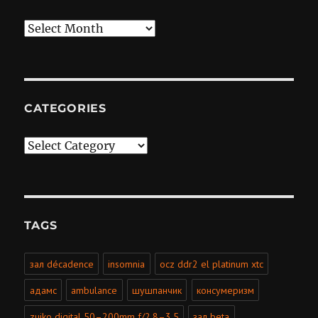
Archives
CATEGORIES
Categories
TAGS
зал décadence
insomnia
ocz ddr2 el platinum xtc
адамс
ambulance
шушпанчик
консумеризм
zuiko digital 50–200mm f/2.8–3.5
зал beta