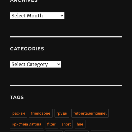
ARCHIVES
Archives
CATEGORIES
Categories
TAGS
расизм
friendzone
груди
felbertauerntunnel
кристина латова
filter
short
hue