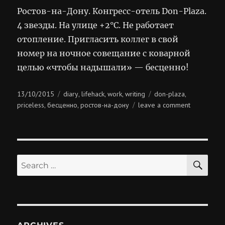
Ростов-на-Дону. Конгресс-отель Don-Plaza.
4 звезды. На улице +2°C. Не работает
отопление. Пригласить коллег в свой
номер на ночное совещание с коварной
целью «чтобы надышали» — бесценно!
Posted
Categories
Tags
13/10/2015
diary
lifehack
work
writing
don-plaza
,
,
,
,
on
on
priceless
бесценно
ростов-на-дону
leave a comment
,
,
бесценно!
SE
Search
for: