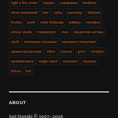
light a fire under
турция
годовщина
kindness
тесак мясницкий
ban
зубы
шагомер
thailand
hockey
punk
майя боброва
pattaya
телефон
obscur studio
говноворот
man
свидетели иеговы
гроб
екатерина сорокина
причина и следствие
ирина расторгуева
inkoo
рассол
gore
võrtsjärv
кунилинговед
magic wand
опохмел
olympus
lisboa
bet
ABOUT
Juri Stotski © 1997–
2026