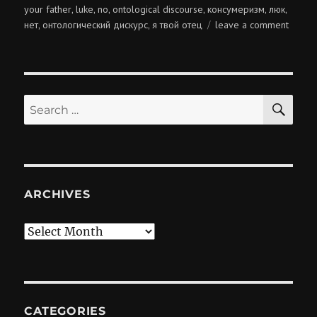
on
your father
luke
no
ontological discourse
консумеризм
люк
,
,
,
,
,
,
on
нет
онтологический дискурс
я твой отец
leave a comment
,
,
люк,
я
твой
отец!
SE
Search
for:
ARCHIVES
Archives
CATEGORIES