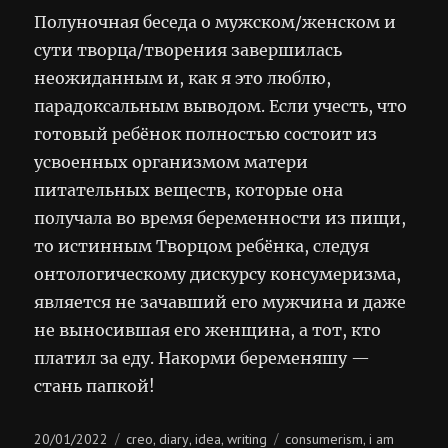
Полуночная беседа о мужском/женском и
сути творца/творения завершилась
неожиданным и, как я это люблю,
парадоксальным выводом. Если учесть, что
готовый ребёнок полностью состоит из
усвоенных организмом матери
питательных веществ, которые она
получала во время беременности из пищи,
то истинным Творцом ребёнка, следуя
онтологическому дискурсу консумеризма,
является не зачавший его мужчина и даже
не выносившая его женщина, а тот, кто
платил за еду. Накорми беременяшу —
стань папкой!
Posted
Categories
Tags
20/01/2022
creo
diary
idea
writing
consumerism
i am
,
,
,
,