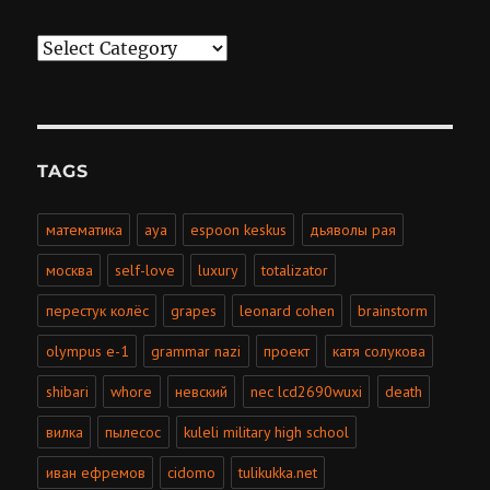
Categories
TAGS
математика
aya
espoon keskus
дьяволы рая
москва
self-love
luxury
totalizator
перестук колёс
grapes
leonard cohen
brainstorm
olympus e-1
grammar nazi
проект
катя солукова
shibari
whore
невский
nec lcd2690wuxi
death
вилка
пылесос
kuleli military high school
иван ефремов
cidomo
tulikukka.net