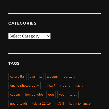
CATEGORIES
Categories
TAGS
caterpillar
зал max
швеция
perttula
online photography
пятихуй
модно
паста
сервис
homophobe
egg
you
torus
netherlands
tokina 11-16mm f/2.8
katrin johansson