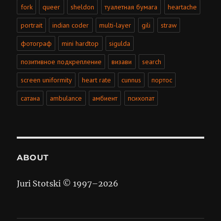
fork
queer
sheldon
туалетная бумага
heartache
portrait
indian coder
multi-layer
gili
straw
фотограф
mini hardtop
sigulda
позитивное подкрепление
визави
search
screen uniformity
heart rate
cunnus
портос
сатана
ambulance
амбиент
психопат
ABOUT
Juri Stotski © 1997–
2026