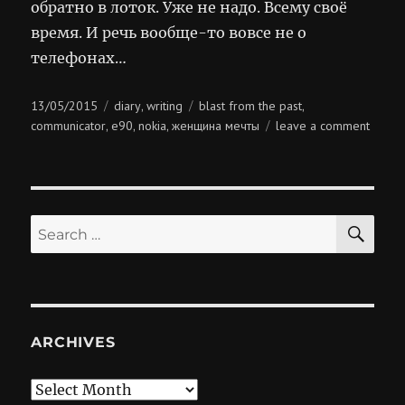
обратно в лоток. Уже не надо. Всему своё
время. И речь вообще-то вовсе не о
телефонах…
Posted
Categories
Tags
13/05/2015
diary
writing
blast from the past
,
,
on
on
communicator
e90
nokia
женщина мечты
leave a comment
,
,
,
nokia
commu
e90
SE
Search
for:
ARCHIVES
Archives