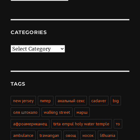
CATEGORIES
Categories
TAGS
new jersey
питер
анальный секс
cadaver
big
оля штокало
walking street
марш
афроамериканец
tirta empul holy water temple
то
ambulance
trawangan
овощ
носок
lithuania