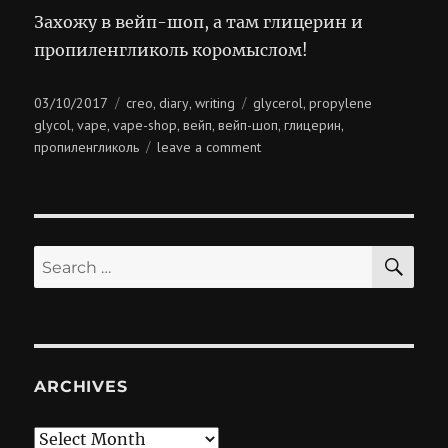
Захожу в вейп-шоп, а там глицерин и
пропиленгликоль коромыслом!
Posted
Categories
Tags
03/10/2017
creo
diary
writing
glycerol
propylene
,
,
,
on
glycol
vape
vape-shop
вейп
вейп-шоп
глицерин
,
,
,
,
,
,
on
пропиленгликоль
leave a comment
вейп-
шоп
SE
Search
for:
ARCHIVES
Archives