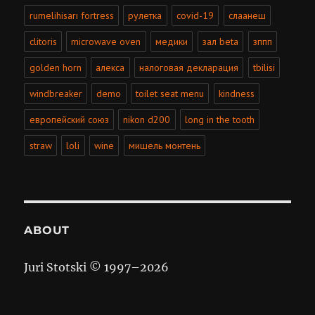
rumelihisarı fortress
рулетка
covid-19
слаанеш
clitoris
microwave oven
медики
зал beta
зппп
golden horn
алекса
налоговая декларация
tbilisi
windbreaker
demo
toilet seat menu
kindness
европейский союз
nikon d200
long in the tooth
straw
loli
wine
мишель монтень
ABOUT
Juri Stotski © 1997–
2026