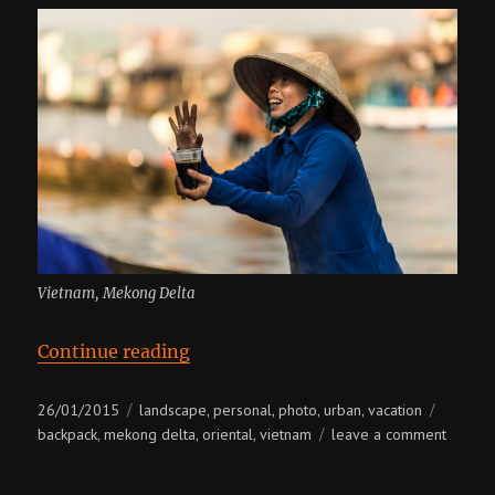
Vietnam, Mekong Delta
“Вьетнам”
Continue reading
Posted
Categories
Tags
26/01/2015
landscape
personal
photo
urban
vacation
,
,
,
,
on
on
backpack
mekong delta
oriental
vietnam
leave a comment
,
,
,
вьетна