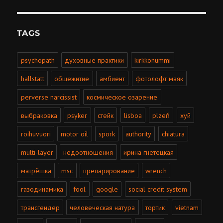
TAGS
psychopath
духовные практики
kirkkonummi
hallstatt
общежитие
амбиент
фотолофт маяк
perverse narcissist
космическое озарение
выбраковка
psyker
стейк
lisboa
plzeň
хуй
roihuvuori
motor oil
spork
authority
chiatura
multi-layer
недоотношения
ирина гнетецкая
матрёшка
msc
препарирование
wrench
газодинамика
fool
google
social credit system
трансгендер
человеческая натура
тортик
vietnam