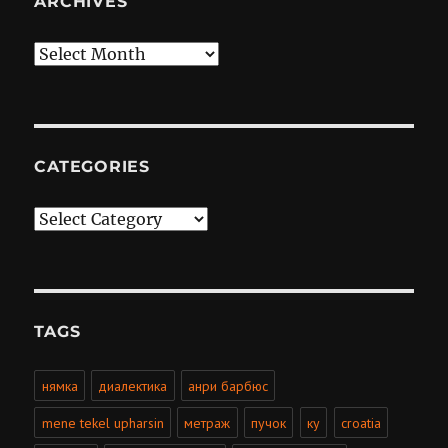
ARCHIVES
Archives
CATEGORIES
Categories
TAGS
нямка
диалектика
анри барбюс
mene tekel upharsin
метраж
пучок
ку
croatia