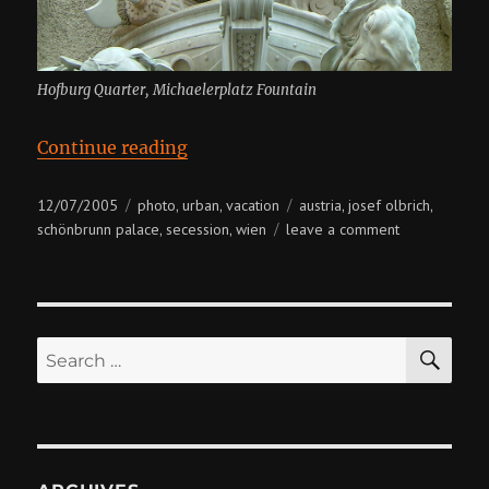
Hofburg Quarter, Michaelerplatz Fountain
“Austria, Wien”
Continue reading
Posted
Categories
Tags
12/07/2005
photo
urban
vacation
austria
josef olbrich
,
,
,
,
on
on
schönbrunn palace
secession
wien
leave a comment
,
,
austria,
wien
SE
Search
for: