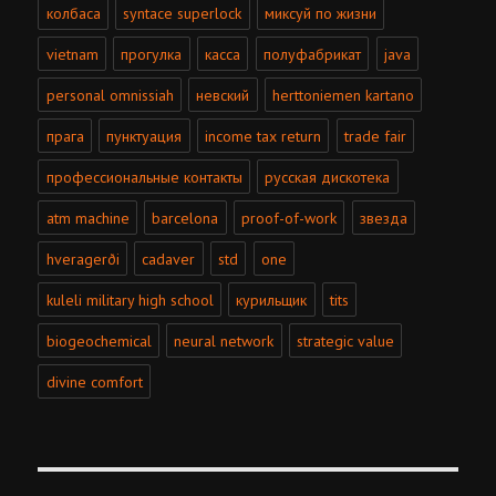
колбаса
syntace superlock
миксуй по жизни
vietnam
прогулка
касса
полуфабрикат
java
personal omnissiah
невский
herttoniemen kartano
прага
пунктуация
income tax return
trade fair
профессиональные контакты
русская дискотека
atm machine
barcelona
proof-of-work
звезда
hveragerði
cadaver
std
one
kuleli military high school
курильщик
tits
biogeochemical
neural network
strategic value
divine comfort