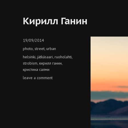
Кирилл Ганин
Posted
19/09/2014
on
Categories
photo
street
urban
,
,
Tags
helsinki
jätkäsaari
ruoholahti
,
,
,
strobism
кирилл ганин
,
,
кристина салми
on
leave a comment
кирилл
ганин