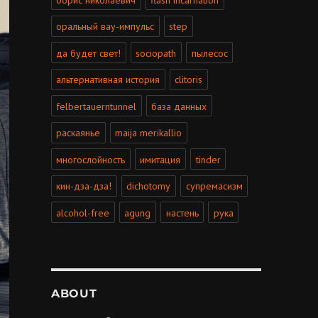
оральный вау-импульс
step
да будет свет!
sociopath
пылесос
альтернативная история
clitoris
felbertauerntunnel
база данных
раскаянье
maija merikallio
многослойность
имитация
tinder
кин-дза-дза!
dichotomy
супремасизм
alcohol-free
agung
настень
рука
ABOUT