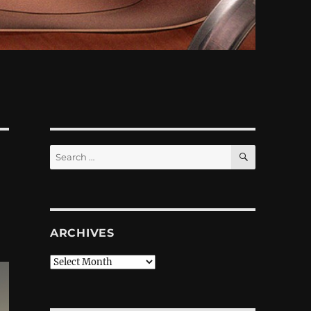
SEARCH
Search
for:
ARCHIVES
Archives