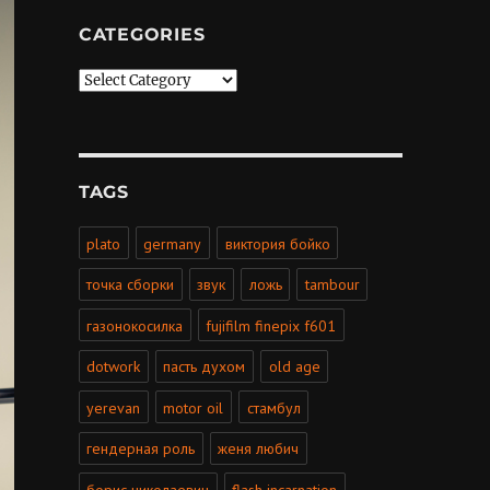
CATEGORIES
Categories
TAGS
plato
germany
виктория бойко
точка сборки
звук
ложь
tambour
газонокосилка
fujifilm finepix f601
dotwork
пасть духом
old age
yerevan
motor oil
стамбул
гендерная роль
женя любич
борис николаевич
flash incarnation