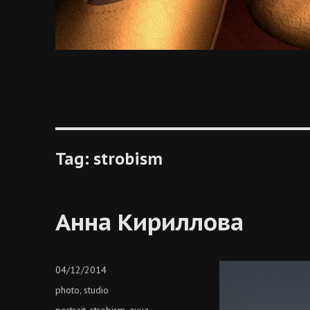
Tag:
strobism
Анна Кириллова
Posted
04/12/2014
on
Categories
photo
studio
,
Tags
portrait
strobism
анна
,
,