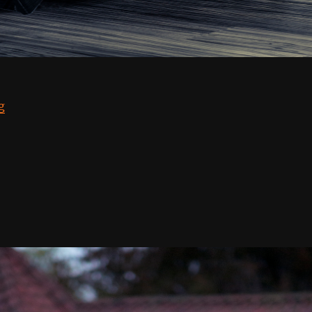
“Анна Кириллова”
g