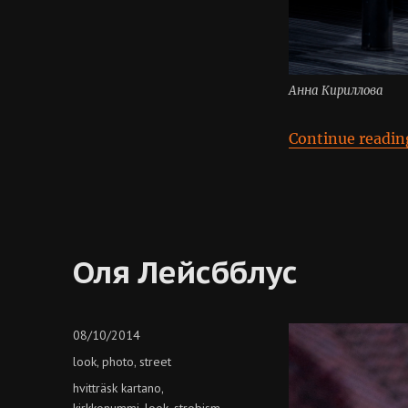
Анна Кириллова
Continue readin
Оля Лейсбблус
Posted
08/10/2014
on
Categories
look
photo
street
,
,
Tags
hvitträsk kartano
,