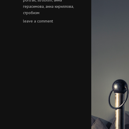
герасимова
анна кириллова
,
,
стробизм
on
leave a comment
анна
кириллова