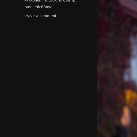
kirkkonummi
look
strobism
,
,
,
оля лейсбблус
on
leave a comment
оля
лейсбблус