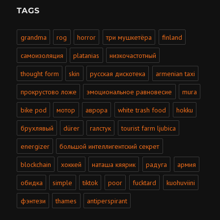
TAGS
grandma
rog
horror
три мушкетёра
finland
самоизоляция
platanias
низкочастотный
thought form
skin
русская дискотека
armenian taxi
прокрустово ложе
эмоциональное равновесие
mura
bike pod
мотор
аврора
white trash food
hokku
брухлявый
dürer
галстук
tourist farm ljubica
energizer
большой интеллигентский секрет
blockchain
хоккей
наташа кяярик
радуга
армия
обидка
simple
tiktok
poor
fucktard
kuohuviini
фэнтези
thames
antiperspirant