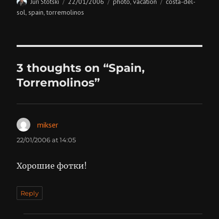
Author
Posted
Categories
Tags
22/01/2006
photo
vacation
costa-del-
Juri Stotski
,
on
sol
spain
torremolinos
,
,
3 thoughts on “Spain,
Torremolinos”
mikser
says:
22/01/2006 at 14:05
Хорошие фотки!
Reply