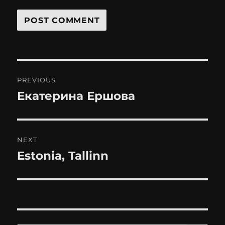
Post
PREVIOUS
navigation
Екатерина Ершова
Previous
post:
NEXT
Estonia, Tallinn
Next
post: