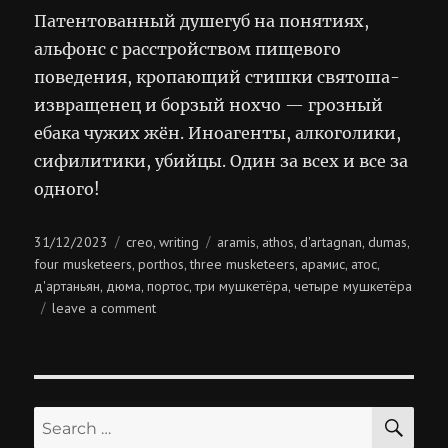
Патентованный душегуб на понятиях,
альфонс с расстройством пищевого
поведения, кропающий стишки святоша-
извращенец и борзый нохчо — грозный
ебака чужих жён. Иноагенты, алкоголики,
сифилитики, убийцы. Один за всех и все за
одного!
Posted
Categories
Tags
31/12/2023
creo
writing
aramis
athos
d'artagnan
dumas
,
,
,
,
,
on
four musketeers
porthos
three musketeers
арамис
атос
,
,
,
,
,
д'артаньян
дюма
портос
три мушкетёра
четыре мушкетёра
,
,
,
,
on
leave a comment
четыре
мушкетёра
SE
Search
for: