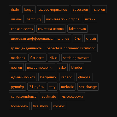
dildo
kenya
афроамериканец
secession
диоген
шаман
hamburg
васильевский остров
тихвин
consciousness
кристина латова
lake sevan
цветовая дифференциация штанов
бмв
сирый
трансцендентность
paperless document circulation
macbook
flat earth
48 cl
satria agrowisata
neuron
недоотношения
sake
blinder
единый психоз
бесценно
radeon
glimpse
рутинёр
21 рубль
тату
melodic
sex change
correspondence
soulmate
мыслеформа
homebrew
fire show
космос