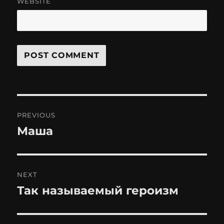
WEBSITE
Post
PREVIOUS
navigation
Маша
Previous
post:
NEXT
Так называемый героизм
Next
post: