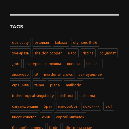
TAGS
eos utility
estonian
taikoza
olympus fl-36
хуемразь
sheldon cooper
мясо
ristiina
социопат
дом
екатерина сорокина
внешка
lithuania
лихачево
t9
murder of crows
зал вуальный
страшила
talma
plane
antibody
technological singularity
chill-out
tukholma
ситуэйшеншип
брак
наноробот
покойник
exif
иисус христос
очки
сергей михалок
бог любит троицу
bride
обесценивание