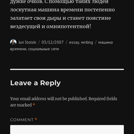
дужке очков. С помощью таких людей
лоскутная машина времени постепенно
залатает свои дыры и станет поистине
вездесущей и омнипотентной!
Author
Posted
Categories
Tags
03/12/2007
essay
writing
машина
Juri Stotski
,
on
времени
социальные сети
,
Leave a Reply
Your email address will not be published.
Required fields
are marked
*
COMMENT
*