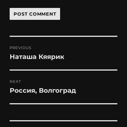
Post
PREVIOUS
navigation
Наташа Кяярик
Previous
post:
NEXT
Россия, Волгоград
Next
post: