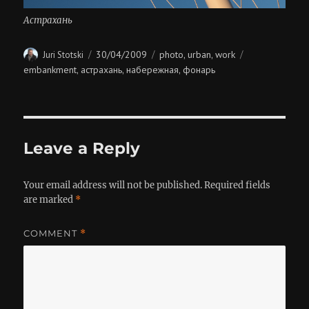
Астрахань
Author
Posted
Categories
Tags
30/04/2009
photo
urban
work
Juri Stotski
,
,
on
embankment
астрахань
набережная
фонарь
,
,
,
Leave a Reply
Your email address will not be published.
Required fields
are marked
*
COMMENT
*