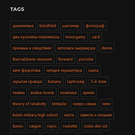
TAGS
диалектика
blindfold
шагомер
фотограф
два кусочека пластмассы
monogamy
card
причина и следствие
летописи хьёрварда
demo
thorvaldsens museum
forward
porsche
катя федотова
четыре мушкетёра
sauna
скрытая правда
banana
laphroaig
5-й этаж
тихвин
война полов
политика
армия
theory of relativity
tentacle
озеро севан
мем
kuleli military high school
настя
зависть к сиськам
itunes
saigon
гаусс
roulette
costa-del-sol