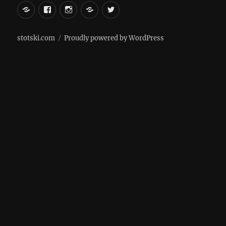
вКонтакте
Facebook
Instagram
LiveJournal
Twitter
stotski.com
Proudly powered by WordPress