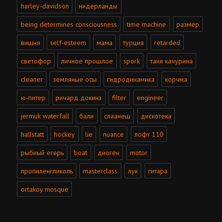
harley-davidson
нидерланды
being determines consciousness
time machine
размер
вишня
self-esteem
мама
турция
retarded
светофор
личное прошлое
spork
таня качурина
cleaner
земляные осы
гидродинамика
корчма
ю-питер
ричард докинз
filter
engineer
jermuk waterfall
бали
слаанеш
дискотека
hallstatt
hockey
lie
nuance
лофт 110
рыбный егерь
boat
диоген
motor
пропиленгликоль
masterclass
лук
гитара
ortakoy mosque