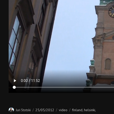
Author
Posted
Categories
Tags
25/05/2012
video
finland
helsinki
Juri Stotski
,
,