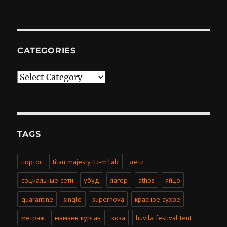
CATEGORIES
Categories
TAGS
портос
titan majesty ttc-m1ab
дети
социальные сети
убуд
лагер
athos
яйцо
quarantine
single
supernova
красное сухое
метраж
мамаев курган
коза
huvila festival tent