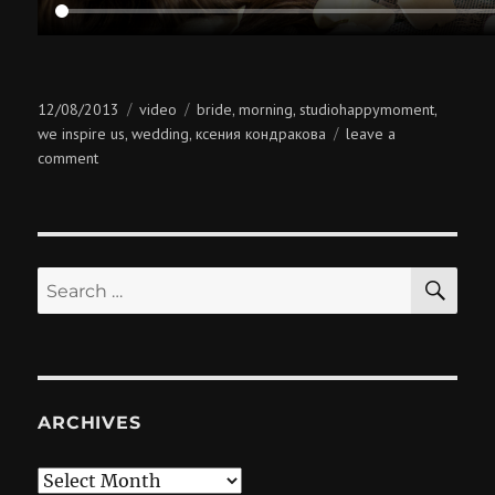
Posted
Categories
Tags
12/08/2013
video
bride
morning
studiohappymoment
,
,
,
on
we inspire us
wedding
ксения кондракова
leave a
,
,
on
comment
bride’s
morning
SE
Search
for:
ARCHIVES
Archives