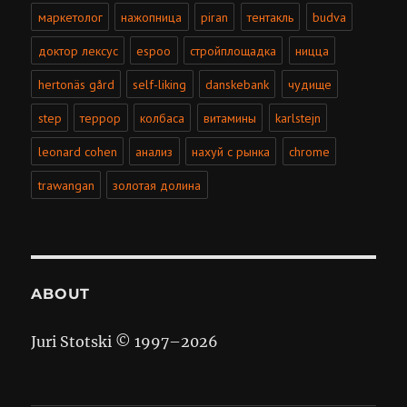
маркетолог
нажопница
piran
тентакль
budva
доктор лексус
espoo
стройплощадка
ницца
hertonäs gård
self-liking
danskebank
чудище
step
террор
колбаса
витамины
karlstejn
leonard cohen
анализ
нахуй с рынка
chrome
trawangan
золотая долина
ABOUT
Juri Stotski © 1997–
2026