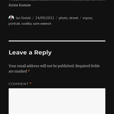
Катя Кивиоя
Author
Posted
Categories
Tags
24/09/2012
photo
street
espoo
Juri Stotski
,
,
on
portrait
soukka
катя кивиоя
,
,
Leave a Reply
Your email address will not be published.
Required fields
are marked
*
COMMENT
*