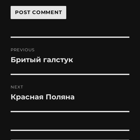
Post
PREVIOUS
navigation
Бритый галстук
Previous
post:
NEXT
Красная Поляна
Next
post: