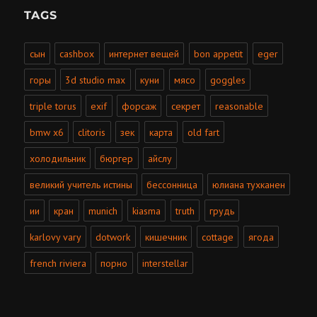
TAGS
сын
cashbox
интернет вещей
bon appetit
eger
горы
3d studio max
куни
мясо
goggles
triple torus
exif
форсаж
секрет
reasonable
bmw x6
clitoris
зек
карта
old fart
холодильник
бюргер
айслу
великий учитель истины
бессонница
юлиана тухканен
ии
кран
munich
kiasma
truth
грудь
karlovy vary
dotwork
кишечник
cottage
ягода
french riviera
порно
interstellar