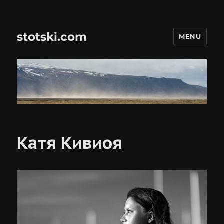
stotski.com
MENU
Катя Кивиоя