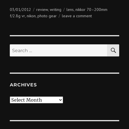
Posted
Categories
Tags
03/01/2012
review
writing
lens
nikkor 70–200mm
,
,
on
on
f/2.8g vr
nikon
photo gear
leave a comment
,
,
nikkor
70–
200mm
f/2.8g
SE
vr
Search
for:
ARCHIVES
Archives