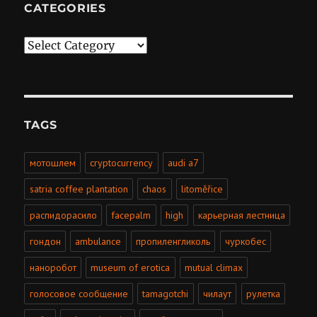
CATEGORIES
Categories
TAGS
мотошлем
cryptocurrency
audi a7
satria coffee plantation
chaos
litoměřice
распидорасило
facepalm
high
карьерная лестница
гондон
ambulance
пропиленгликоль
чуркобес
наноробот
museum of erotica
mutual climax
голосовое сообщение
tamagotchi
чилаут
рулетка