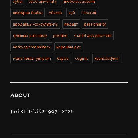
зубы
aalto university
янебоюсьсказати
виктория бойко
ебаско
хуй
плоский
продавцы-консультанты
педант
passionarity
грязный разговор
positive
studiohappymoment
noravank monastery
коронавирус
мене текел упарсин
espoo
cognac
каучсёрфинг
ABOUT
Juri Stotski © 1997–
2026