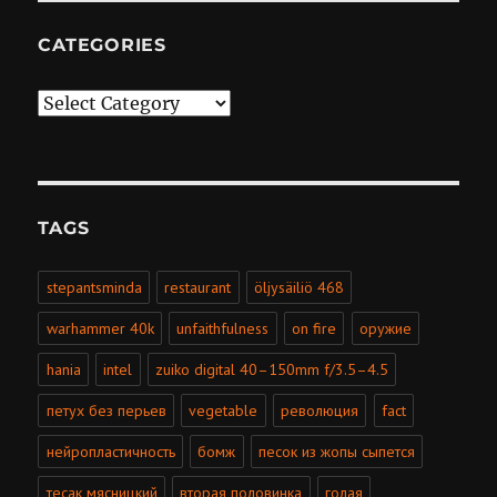
CATEGORIES
Categories
TAGS
stepantsminda
restaurant
öljysäiliö 468
warhammer 40k
unfaithfulness
on fire
оружие
hania
intel
zuiko digital 40–150mm f/3.5–4.5
петух без перьев
vegetable
революция
fact
нейропластичность
бомж
песок из жопы сыпется
тесак мясницкий
вторая половинка
голая