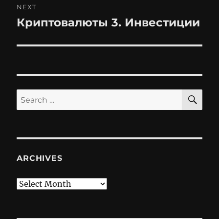
NEXT
Криптовалюты 3. Инвестиции
Next
post:
SE
Search
for:
ARCHIVES
Archives