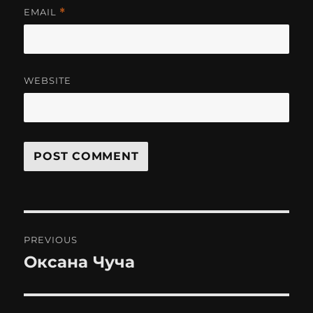
EMAIL
*
WEBSITE
Post
PREVIOUS
navigation
Оксана Чуча
Previous
post: