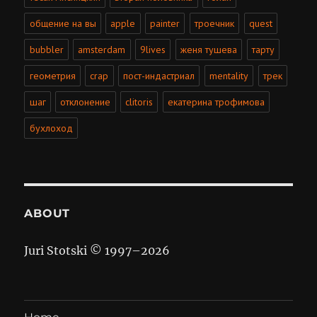
общение на вы
apple
painter
троечник
quest
bubbler
amsterdam
9lives
женя тушева
тарту
геометрия
crap
пост-индастриал
mentality
трек
шаг
отклонение
clitoris
екатерина трофимова
бухлоход
ABOUT
Juri Stotski © 1997–
2026