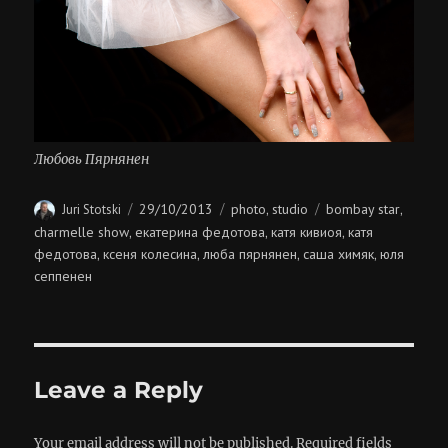
Любовь Пярнянен
Author
Posted
Categories
Tags
29/10/2013
photo
studio
bombay star
Juri Stotski
,
,
on
charmelle show
екатерина федотова
катя кивиоя
катя
,
,
,
федотова
ксеня колесина
люба пярнянен
саша химяк
юля
,
,
,
,
сеппенен
Leave a Reply
Your email address will not be published.
Required fields