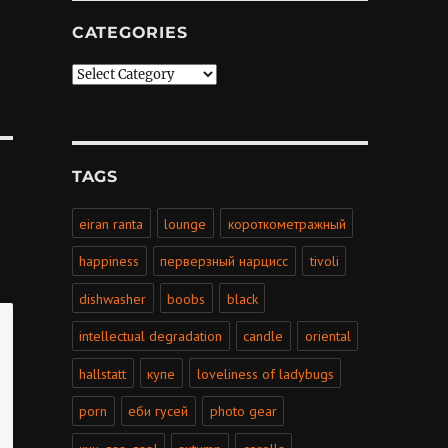
CATEGORIES
Categories
TAGS
eiran ranta
lounge
короткометражный
happiness
перверзный нарцисс
tivoli
dishwasher
boobs
black
intellectual degradation
candle
oriental
hallstatt
купе
loveliness of ladybugs
porn
еби гусей
photo gear