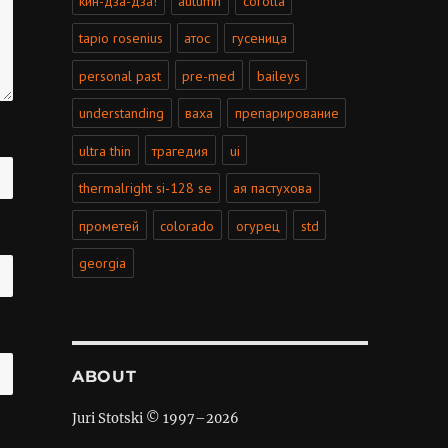
кин-дза-дза!
autumn
corolla
tapio rosenius
атос
гусеница
personal past
pre-med
baileys
understanding
ваха
препарирование
ultra thin
трагедия
ui
thermalright si-128 se
ая пастухова
прометей
colorado
огурец
std
georgia
ABOUT
Juri Stotski © 1997–
2026