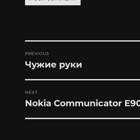
Post
PREVIOUS
navigation
Чужие руки
Previous
post:
NEXT
Nokia Communicator E9
Next
post: