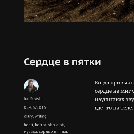
Сердце в пятки
Когда привычно
сердце на миг 
Author
Juri Stotski
наушниках зву
Posted
05/05/2015
где-то на теле.
on
Categories
diary
writing
,
Tags
heart
horror
skip a bit
,
,
,
музыка
сердце в пятки
,
,