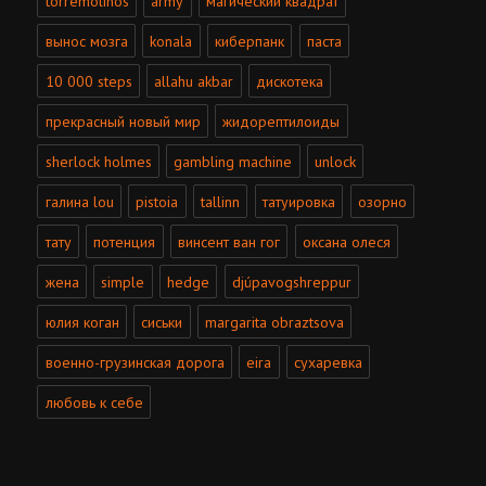
torremolinos
army
магический квадрат
вынос мозга
konala
киберпанк
паста
10 000 steps
allahu akbar
дискотека
прекрасный новый мир
жидорептилоиды
sherlock holmes
gambling machine
unlock
галина lou
pistoia
tallinn
татуировка
озорно
тату
потенция
винсент ван гог
оксана олеся
жена
simple
hedge
djúpavogshreppur
юлия коган
сиськи
margarita obraztsova
военно-грузинская дорога
eira
сухаревка
любовь к себе