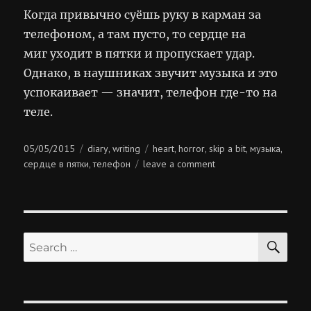
Когда привычно суёшь руку в карман за
телефоном, а там пусто, то сердце на
миг уходит в пятки и пропускает удар.
Однако, в наушниках звучит музыка и это
успокаивает — значит, телефон где-то на
теле.
Posted
Categories
Tags
05/05/2015
diary
writing
heart
horror
skip a bit
музыка
,
,
,
,
,
on
on
сердце в пятки
телефон
leave a comment
,
сердце
в
пятки
SE
Search
for: