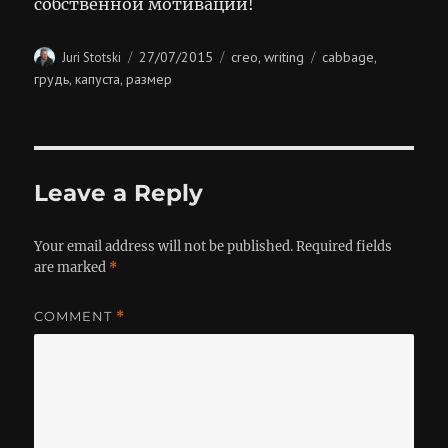
собственной мотивации!
Author
Posted
Categories
Tags
27/07/2015
creo
writing
cabbage
Juri Stotski
,
,
on
грудь
капуста
размер
,
,
Leave a Reply
Your email address will not be published.
Required fields
are marked
*
COMMENT
*