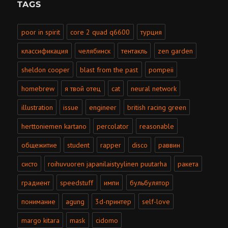
TAGS
poor in spirit
core 2 quad q6600
турция
классификация
челябинск
тентакль
zen garden
sheldon cooper
blast from the past
pompeii
homebrew
я твой отец
cat
neural network
illustration
issue
engineer
british racing green
herttoniemen kartano
percolator
reasonable
общежитие
student
rapper
disco
раввин
систо
roihuvuoren japanilaistyylinen puutarha
ракета
градиент
speedstuff
импи
бульбулятор
понимание
agung
3d-принтер
self-love
margo kitara
mask
cidomo