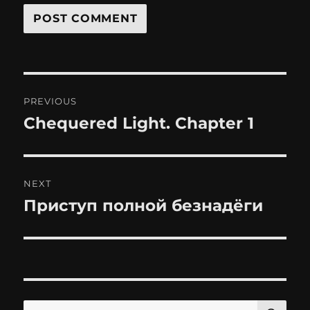
Post
PREVIOUS
navigation
Chequered Light. Chapter 1
Previous
post:
NEXT
Приступ полной безнадёги
Next
post:
SE
Search