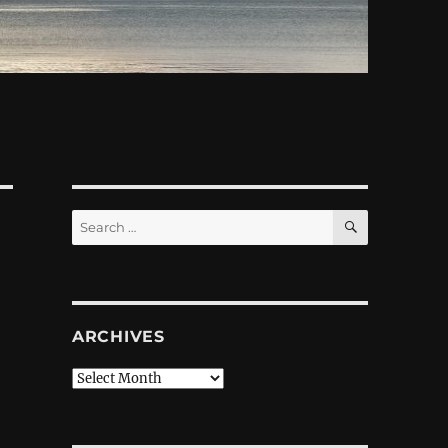
SEARCH
Search
for:
ARCHIVES
Archives