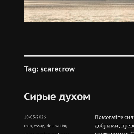
Tag:
scarecrow
Сирые духом
Posted
10/05/2026
Помогайте сил
on
Categories
добрыми, прев
creo
essay
idea
writing
,
,
,
учите умных. 
Tags