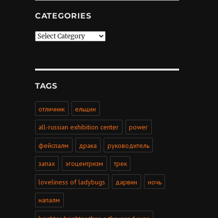
CATEGORIES
Categories
TAGS
отличник
ельцин
all-russian exhibition center
power
фейспалм
драка
руководитель
запах
эгоцентризм
трек
loveliness of ladybugs
дарвин
ночь
напалм