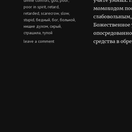
divine comfort
god
poor
,
,
,
poor in spirit
retard
,
,
момоходом пос
retarded
scarecrow
slow
,
,
,
слабовольным,
stupid
бедный
бог
больной
,
,
,
,
Божественное 
нищие духом
сирый
,
,
страшила
тупой
опосредованно.
,
on
средства в обр
leave a comment
сирые
духом