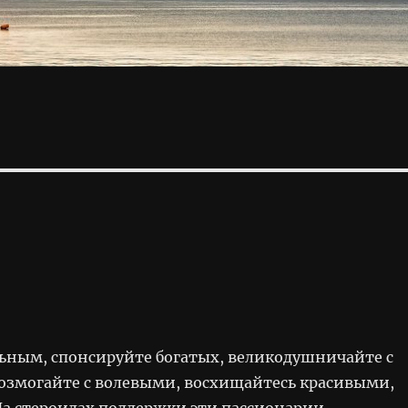
ьным, спонсируйте богатых, великодушничайте с
озмогайте с волевыми, восхищайтесь красивыми,
На стероидах поддержки эти пассионарии