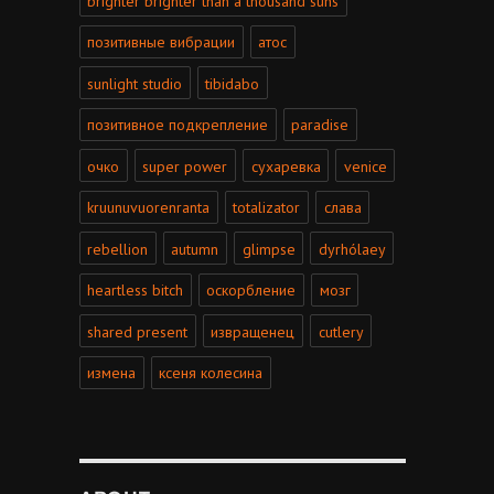
brighter brighter than a thousand suns
позитивные вибрации
атос
sunlight studio
tibidabo
позитивное подкрепление
paradise
очко
super power
сухаревка
venice
kruunuvuorenranta
totalizator
слава
rebellion
autumn
glimpse
dyrhólaey
heartless bitch
оскорбление
мозг
shared present
извращенец
cutlery
измена
ксеня колесина