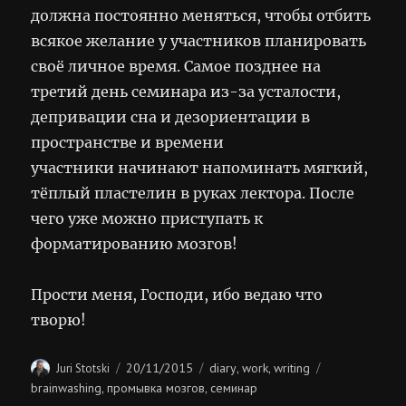
должна постоянно меняться, чтобы отбить
всякое желание у участников планировать
своё личное время. Самое позднее на
третий день семинара из-за усталости,
депривации сна и дезориентации в
пространстве и времени
участники начинают напоминать мягкий,
тёплый пластелин в руках лектора. После
чего уже можно приступать к
форматированию мозгов!
Прости меня, Господи, ибо ведаю что
творю!
Author
Posted
Categories
Tags
20/11/2015
diary
work
writing
Juri Stotski
,
,
on
brainwashing
промывка мозгов
семинар
,
,