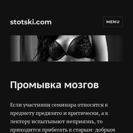
stotski.com
MENU
Промывка мозгов
Если участники семинара относятся к
предмету предвзято и критически, а к
лектору испытывают неприязнь, то
приходится прибегать к старым-добрым