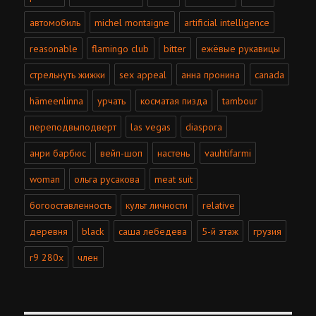
автомобиль
michel montaigne
artificial intelligence
reasonable
flamingo club
bitter
ежёвые рукавицы
стрельнуть жижки
sex appeal
анна пронина
canada
hämeenlinna
урчать
косматая пизда
tambour
переподвыподверт
las vegas
diaspora
анри барбюс
вейп-шоп
настень
vauhtifarmi
woman
ольга русакова
meat suit
богооставленность
культ личности
relative
деревня
black
саша лебедева
5-й этаж
грузия
r9 280x
член