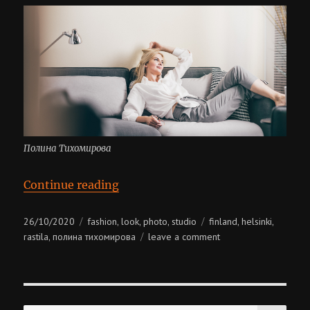
Полина Тихомирова
“Полина Тихомирова”
Continue reading
Posted
Categories
Tags
26/10/2020
fashion
look
photo
studio
finland
helsinki
,
,
,
,
,
on
on
rastila
полина тихомирова
leave a comment
,
полина
тихомирова
SE