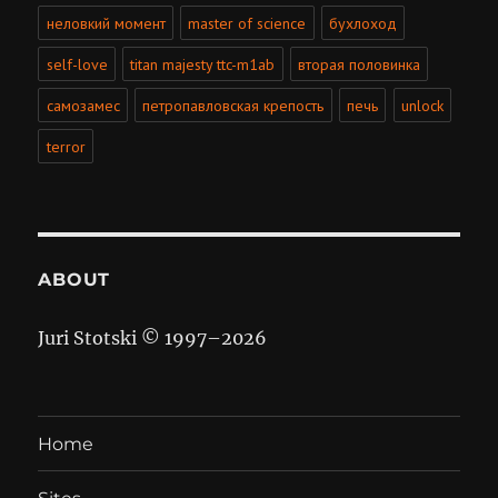
неловкий момент
master of science
бухлоход
self-love
titan majesty ttc-m1ab
вторая половинка
самозамес
петропавловская крепость
печь
unlock
terror
ABOUT
Juri Stotski © 1997–
2026
Home