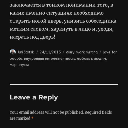
заключается в тонком понимании того, в
каких именно ситуациях необходимо
открыть ногой дверь, унизить собеседника
метким словом, харкнуть в лицо и, уходя,
насрать под дверь!
Author
Posted
Categories
Tags
24/11/2015
diary
work
writing
love for
Juri Stotski
,
,
on
people
внутренняя интеллигентность
любовь к людям
,
,
,
маршрутка
Leave a Reply
Your email address will not be published.
Required fields
are marked
*