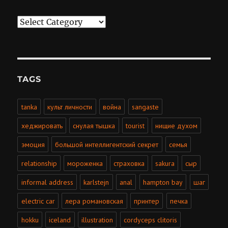
Categories
TAGS
tanka
культ личности
война
sangaste
хеджировать
снулая тышка
tourist
нищие духом
эмоция
большой интеллигентский секрет
семья
relationship
мороженка
страховка
sakura
сыр
informal address
karlstejn
anal
hampton bay
шаг
electric car
лера романовская
принтер
печка
hokku
iceland
illustration
cordyceps clitoris