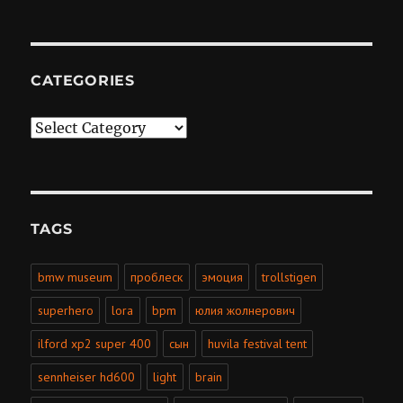
CATEGORIES
Categories
TAGS
bmw museum
проблеск
эмоция
trollstigen
superhero
lora
bpm
юлия жолнерович
ilford xp2 super 400
сын
huvila festival tent
sennheiser hd600
light
brain