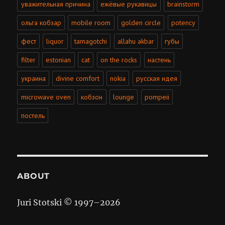
уважительная причина
ежёвые рукавицы
brainstorm
ольга кобзар
mobile room
golden circle
potency
фест
liquor
tamagotchi
allahu akbar
губы
filter
estonian
cat
on the rocks
настень
украина
divine comfort
nokia
русская идея
microwave oven
кобзон
lounge
pompeii
постель
ABOUT
Juri Stotski © 1997–
2026