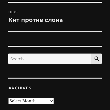
NEXT
Кит против слона
Next
post:
SE
Search
for:
ARCHIVES
Archives