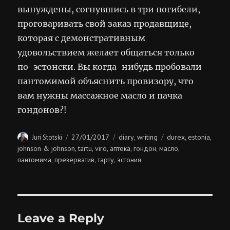
вынуждены, согнувшись в три погибели,
проговаривать свой заказ продавщице,
которая с демонстративным
удовольствием желает общаться только
по-эстонски. Вы когда-нибудь пробовали
пантомимой объяснить провизору, что
вам нужны массажное масло и пачка
гондонов?!
Author
Posted
Categories
Tags
27/01/2017
diary
writing
durex
estonia
Juri Stotski
,
,
,
on
johnson & johnson
tartu
viro
аптека
гондон
масло
,
,
,
,
,
,
пантомима
презерватив
тарту
эстония
,
,
,
Leave a Reply