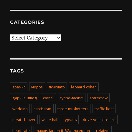
CATEGORIES
Categories
TAGS
арамис
мороз
психиатр
leonard cohen
дарина швед
carnal
супремасизм
scarecrow
wedding
narcissism
three musketeers
traffic light
meat cleaver
white hall
урчать
drive your dreams
heart rate
maxxis larsen tt 62a exception
relative