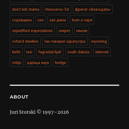
don't tell mama
rhinoceros 3d
фрегат «благодать»
годовщина
сон
зал дюна
bum a vape
unjustified expectations
секрет
мысли
richard dawkins
так говорил заратустра
wyoming
knife
taxi
fagradalsfjall
south dakota
internet
rmbp
царица наук
hedge
ABOUT
Juri Stotski © 1997–
2026