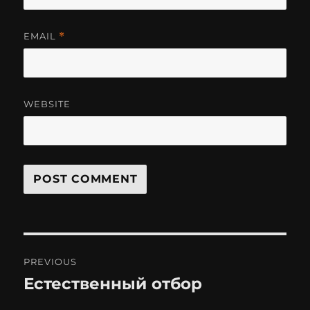
EMAIL
*
WEBSITE
Post
PREVIOUS
navigation
Естественный отбор
Previous
post: