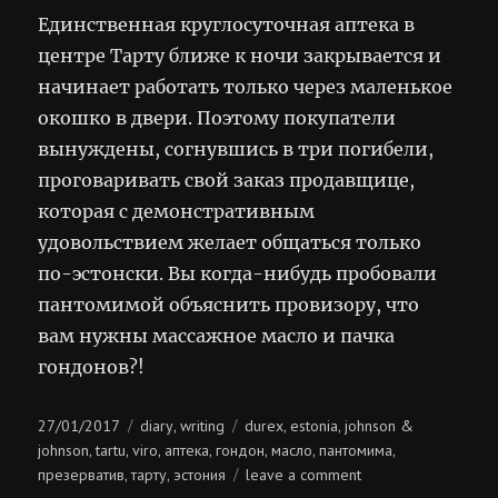
Единственная круглосуточная аптека в
центре Тарту ближе к ночи закрывается и
начинает работать только через маленькое
окошко в двери. Поэтому покупатели
вынуждены, согнувшись в три погибели,
проговаривать свой заказ продавщице,
которая с демонстративным
удовольствием желает общаться только
по-эстонски. Вы когда-нибудь пробовали
пантомимой объяснить провизору, что
вам нужны массажное масло и пачка
гондонов?!
Posted
Categories
Tags
27/01/2017
diary
writing
durex
estonia
johnson &
,
,
,
on
johnson
tartu
viro
аптека
гондон
масло
пантомима
,
,
,
,
,
,
,
on
презерватив
тарту
эстония
leave a comment
,
,
мастер