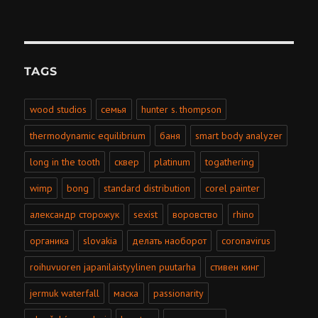
TAGS
wood studios
семья
hunter s. thompson
thermodynamic equilibrium
баня
smart body analyzer
long in the tooth
сквер
platinum
togathering
wimp
bong
standard distribution
corel painter
александр сторожук
sexist
воровство
rhino
органика
slovakia
делать наоборот
coronavirus
roihuvuoren japanilaistyylinen puutarha
стивен кинг
jermuk waterfall
маска
passionarity