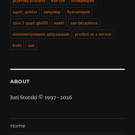
plzeňský prazdroj
bon ton
полиамория
super_spoiler
симулякр
бухгалтерия
core 2 quad q6600
налёт
зал décadence
интеллектуальная деградация
product as a service
tricks
сын
ABOUT
Juri Stotski © 1997–
2026
Home