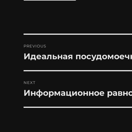
Post
PREVIOUS
navigation
Идеальная посудомоеч
Previous
post:
NEXT
Информационное равн
Next
post: