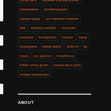
набережная
стройплощадка
снулая тышка
sex machines museum
ddd
washing machine
chocolate
evolution
homophobe
teacher
лагер
поддержка
baked apple
andorra
hp
гудок
ice_sparrow
treacherous
british racing green
russian disco party
четыре мушкетёра
ABOUT