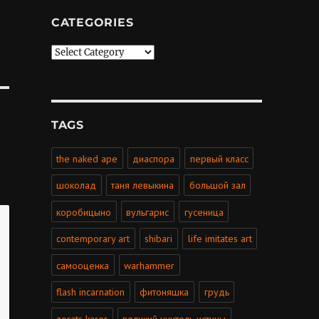
CATEGORIES
Categories
TAGS
the naked ape
диаспора
первый класс
шоколад
таня левыкина
большой зал
коробицыно
вульгарис
гусеница
contemporary art
shibari
life imitates art
самооценка
warhammer
flash incarnation
фитоняшка
грудь
zorats karer
великий учитель истины