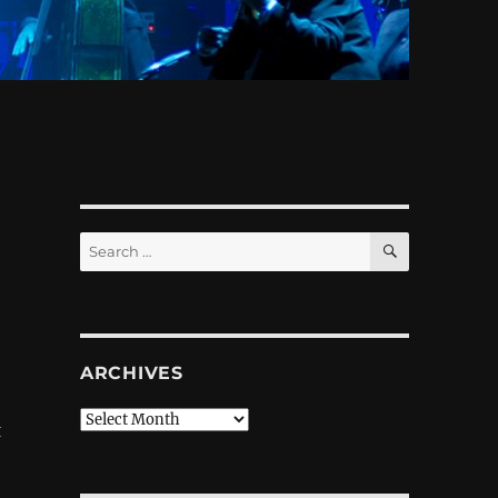
SEARCH
Search
for:
ARCHIVES
Archives
я