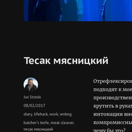
Тесак мясницкий
Отрефлексиров
подходят к мо
Author
Juri Stotski
производствен
Posted
08/02/2017
крутить в рук
on
Categories
интонации вне
diary
lifehack
work
writing
,
,
,
компромиссные 
Tags
butcher's knife
meat cleaver
,
,
тесак мясницкий
чему бы это?