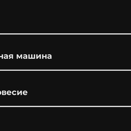
ная машина
овесие