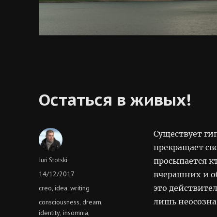
Остаться в живых!
Существует гип
прекращает сво
Author
Juri Stotski
просыпается к
Posted
14/12/2017
вчерашних и 
on
Categories
это действител
creo
idea
writing
,
,
лишь неосозна
Tags
consciousness
dream
,
,
identity
insomnia
,
,