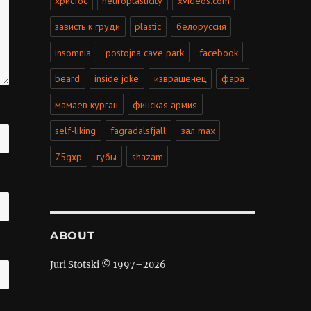
христос
neuroplasticity
xvideos.com
зависть к груди
plastic
белоруссия
insomnia
postojna cave park
facebook
beard
inside joke
извращенец
фара
мамаев курган
финская армия
self-liking
fagradalsfjall
зал max
75gxp
губы
shazam
ABOUT
Juri Stotski © 1997–
2026