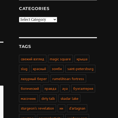
CATEGORIES
Categories
TAGS
свежий взгляд
magic square
крыша
slug
красный
зомби
saint-petersburg
лазурный берег
rumelihisarı fortress
богический
правда
aya
бухгалтерия
масочник
dirty talk
skadar lake
sturgeon's revelation
ии
d'artagnan