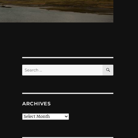
SEARCH
Search
for:
ARCHIVES
Archives