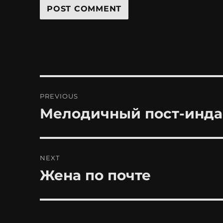
Post
PREVIOUS
navigation
Мелодичный пост-инда
Previous
post:
NEXT
Жена по почте
Next
post: