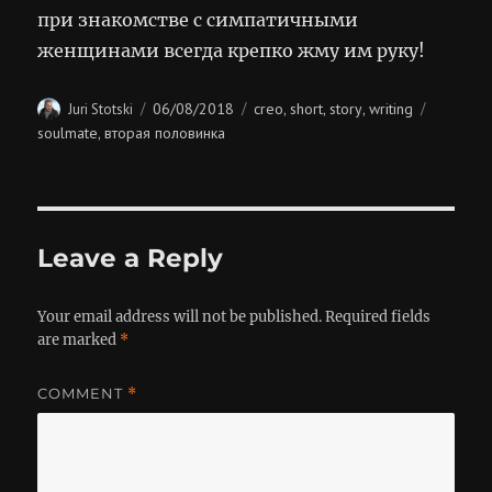
при знакомстве с симпатичными
женщинами всегда крепко жму им руку!
Author
Posted
Categories
Tags
06/08/2018
creo
short
story
writing
Juri Stotski
,
,
,
on
soulmate
вторая половинка
,
Leave a Reply
Your email address will not be published.
Required fields
are marked
*
COMMENT
*