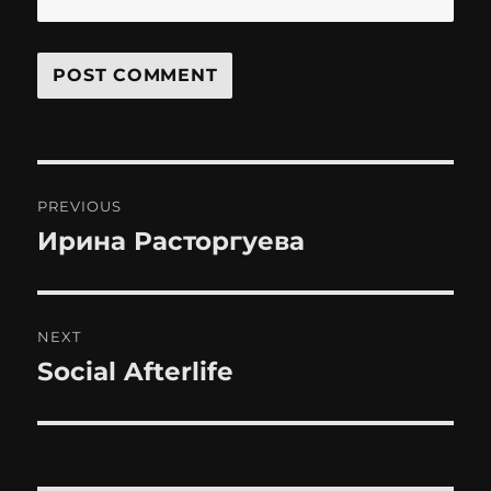
Post
PREVIOUS
navigation
Ирина Расторгуева
Previous
post:
NEXT
Social Afterlife
Next
post: