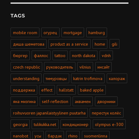
TAGS
mobile room
огурец
mortgage
hamburg
диша шеметова
product as a service
home
gili
бюргер
фаллос
tattoo
north dakota
vdnh
czech republic
руководитель
vilnius
инсайт
understanding
тимуровцы
katrin trofimova
калораж
поддержка
effect
hallstatt
baked apple
яна мизгина
self-reflection
аквамен
дворники
roihuvuoren japanilaistyylinen puutarha
перестук колёс
georgia
tulikukka.net
кондиционер
olympus e-300
nanobot
усы
бардак
rhino
suomenlinna