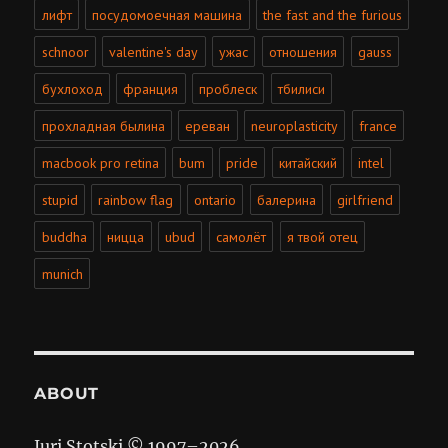
лифт
посудомоечная машина
the fast and the furious
schnoor
valentine's day
ужас
отношения
gauss
бухлоход
франция
проблеск
тбилиси
прохладная былина
ереван
neuroplasticity
france
macbook pro retina
bum
pride
китайский
intel
stupid
rainbow flag
ontario
балерина
girlfriend
buddha
ницца
ubud
самолёт
я твой отец
munich
ABOUT
Juri Stotski © 1997–
2026