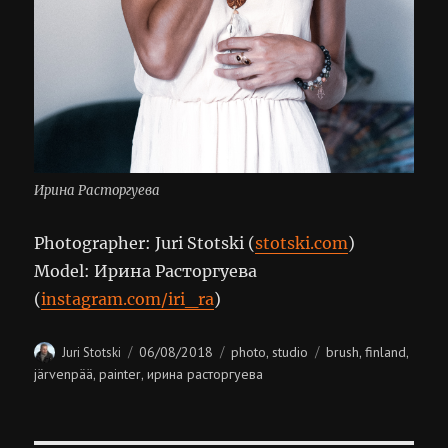
Ирина Расторгуева
Photographer: Juri Stotski (
stotski.com
)
Model: Ирина Расторгуева
(
instagram.com/iri_ra
)
Author
Posted
Categories
Tags
06/08/2018
photo
studio
brush
finland
Juri Stotski
,
,
,
on
järvenpää
painter
ирина расторгуева
,
,