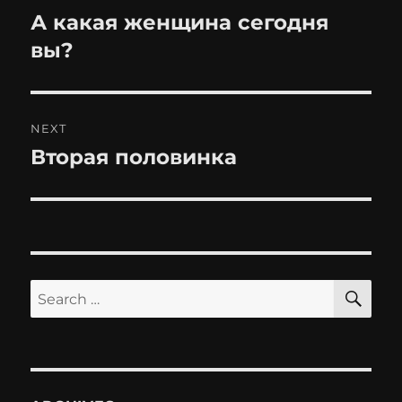
navigation
А какая женщина сегодня
Previous
post:
вы?
NEXT
Вторая половинка
Next
post:
SE
Search
for: