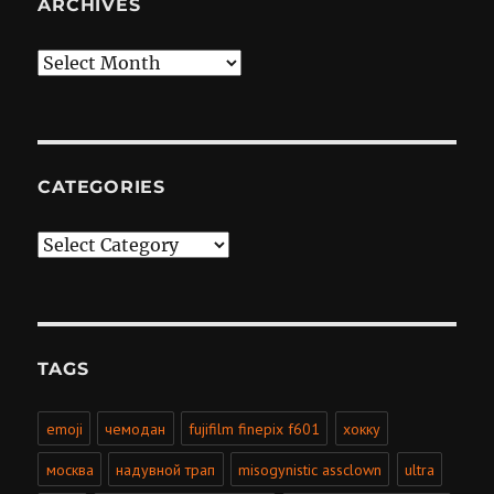
ARCHIVES
Archives
CATEGORIES
Categories
TAGS
emoji
чемодан
fujifilm finepix f601
хокку
москва
надувной трап
misogynistic assclown
ultra