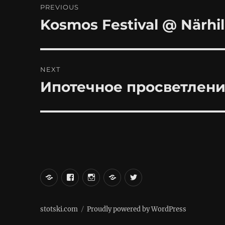
PREVIOUS
navigation
Kosmos Festival @ Närhi
Previous
post:
NEXT
Ипотечное просветлен
Next
post:
вКонтакте
Facebook
Instagram
LiveJournal
Twitter
stotski.com
Proudly powered by WordPress