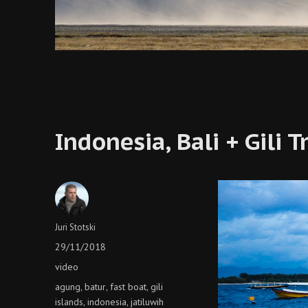
Indonesia, Bali + Gili
Author
Juri Stotski
Posted
29/11/2018
on
Categories
video
Tags
agung
batur
fast boat
gili
,
,
,
islands
indonesia
jatiluwih
,
,