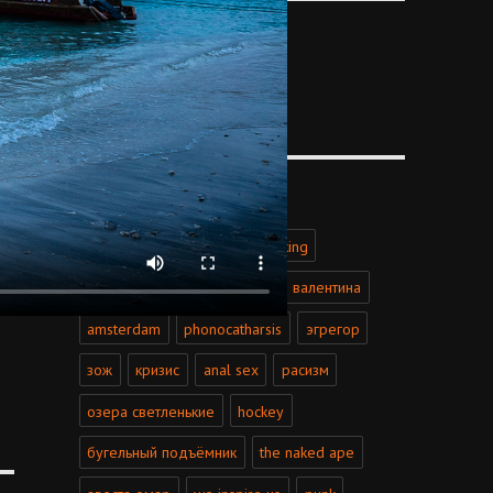
CATEGORIES
Categories
TAGS
florence
псайкер
self-liking
русская идея
день святого валентина
amsterdam
phonocatharsis
эгрегор
зож
кризис
anal sex
расизм
озера светленькие
hockey
бугельный подъёмник
the naked ape