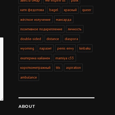
авеста омар
we inspire us
punk
катя федотова
bagel
красный
queer
жёсткое излучение
мансарда
позитивное подкрепление
личность
double-sided
distance
diaspora
wyoming
паразит
penis envy
kinbaku
екатерина кайанен
mamiya c33
короткометражный
tits
aspiration
ambulance
ABOUT