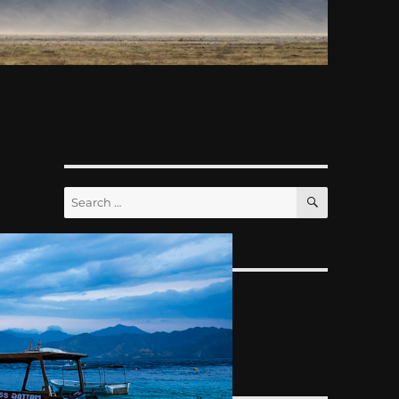
SEARCH
Search
for:
ARCHIVES
Archives