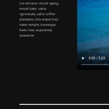
rice terraces
mount agung
,
,
mount batur
satria
,
agrowisata
satria coffee
,
plantation
tirta empul holy
,
water temple
trawangan
,
,
бали
гили
индонезия
,
,
,
траванган