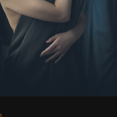
“Айслу”
g