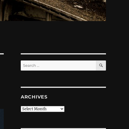
SEARCH
Search
for:
ARCHIVES
Archives