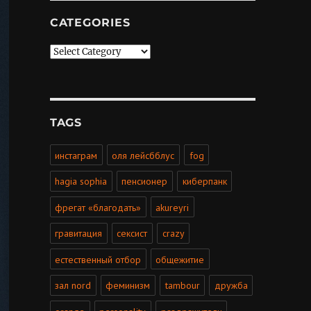
CATEGORIES
Categories
TAGS
инстаграм
оля лейсбблус
fog
hagia sophia
пенсионер
киберпанк
фрегат «благодать»
akureyri
гравитация
сексист
crazy
естественный отбор
общежитие
зал nord
феминизм
tambour
дружба