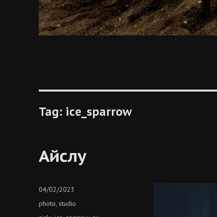
Tag:
ice_sparrow
Айслу
Posted
04/02/2023
on
Categories
photo
studio
,
Tags