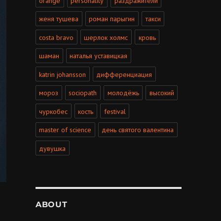
orange
personality
раздражители
женя тушева
роман парыгин
такси
costa bravo
шерлок холмс
кровь
шаман
наталья уставицкая
katrin johansson
дифференциация
мороз
sociopath
молодёжь
высокий
чуркобес
кость
festival
master of science
день святого валентина
дувушка
ABOUT