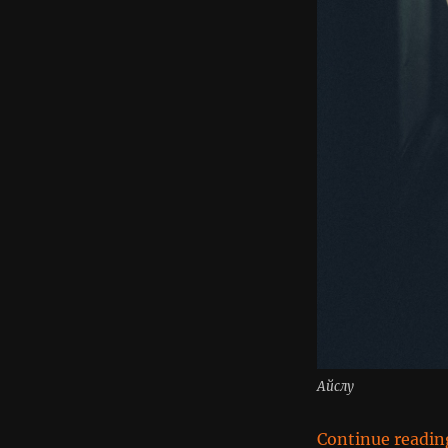
Айслу
Continue readin