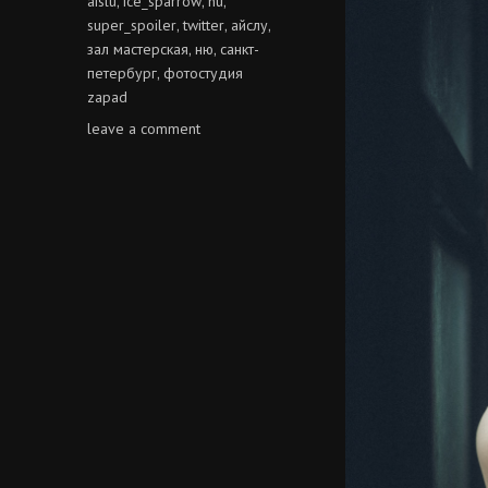
aislu
ice_sparrow
nu
,
,
,
super_spoiler
twitter
айслу
,
,
,
зал мастерская
ню
санкт-
,
,
петербург
фотостудия
,
zapad
on
leave a comment
айслу