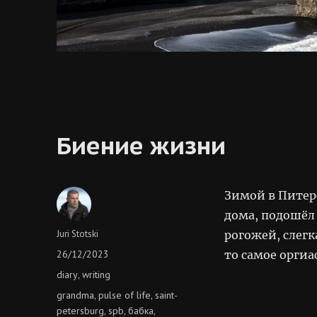
Биение жизни
Зимой в Питер
дома, подошёл 
Author
Juri Stotski
рогожей, слегк
Posted
26/12/2023
то самое орги
on
Categories
diary
writing
,
Tags
grandma
pulse of life
saint-
,
,
petersburg
spb
бабка
,
,
,