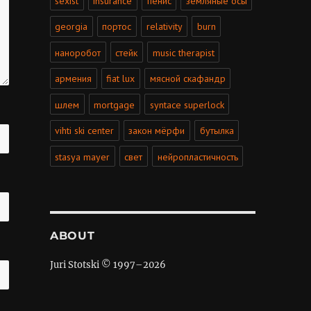
sexist
insurance
пенис
земляные осы
georgia
портос
relativity
burn
наноробот
стейк
music therapist
армения
fiat lux
мясной скафандр
шлем
mortgage
syntace superlock
vihti ski center
закон мёрфи
бутылка
stasya mayer
свет
нейропластичность
ABOUT
Juri Stotski © 1997–
2026