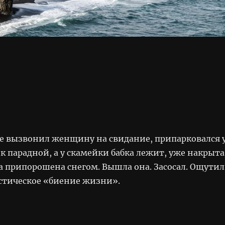
е вызвонил женщину на свидание, припарковался 
к парадной, а у скамейки бабка лежит, уже накрыта
а припорошена снегом. Вышла она. Засосал. Ощутил
астическое «биение жизни».