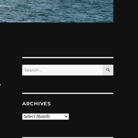
SEARCH
Search
for:
у
ARCHIVES
Archives