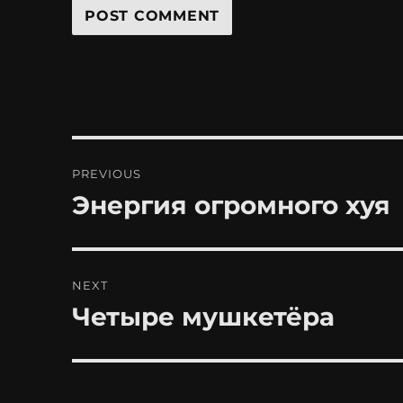
Post
PREVIOUS
navigation
Энергия огромного хуя
Previous
post:
NEXT
Четыре мушкетёра
Next
post: