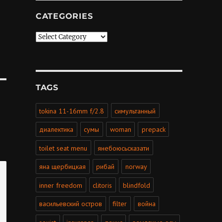
CATEGORIES
Categories
TAGS
tokina 11-16mm f/2.8
симультанный
диалектика
сумы
woman
prepack
toilet seat menu
янебоюсьсказати
яна щербицкая
рибай
norway
inner freedom
clitoris
blindfold
васильевский остров
filter
война