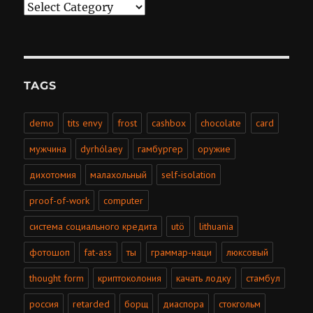
Categories
TAGS
demo
tits envy
frost
cashbox
chocolate
card
мужчина
dyrhólaey
гамбургер
оружие
дихотомия
малахольный
self-isolation
proof-of-work
computer
система социального кредита
utö
lithuania
фотошоп
fat-ass
ты
граммар-наци
люксовый
thought form
криптоколония
качать лодку
стамбул
россия
retarded
борщ
диаспора
стокгольм