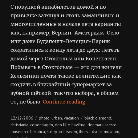
С покупкой авиабилетов домой я по
привычке затянул и столь заманчивые и
многочисленные в начале лета варианты
как, например, Берлин-Амстердам-Осло
или даже Будапешт-Венеция-Париж
сократились к концу лета до двух: лететь
домой через Стокгольм или Копенгаген.
Побывать в Стокгольме — это для жителя
Хельсинки почти также волнительно как
сходить в ближайший супермаркет за
зубной щёткой, так что выбора, в общем-
“Denmark, Copenha
то, не было.
Continue reading
Posted
Categories
Tags
12/12/2006
photo
urban
vacation
black diamond
,
,
,
on
christiania
copenhagen
den lille havfrue
denmark
iaeste
,
,
,
,
,
museum of erotica
sleep-in-heaven
thorvaldsens museum
,
,
,
on