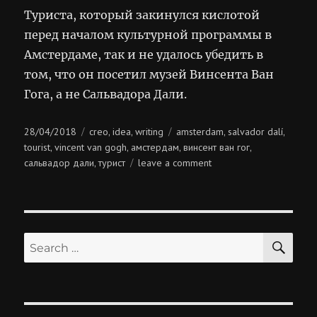
Туриста, который закинулся кислотой
перед началом культурной программы в
Амстердаме, так и не удалось убедить в
том, что он посетил музей Винсента Ван
Гога, а не Сальвадора Дали.
Posted
Categories
Tags
28/04/2018
creo
idea
writing
amsterdam
salvador dalí
,
,
,
,
on
tourist
vincent van gogh
амстердам
винсент ван гог
,
,
,
,
on
сальвадор дали
турист
leave a comment
,
сальвадор
ван
гог
SE
Search
for: