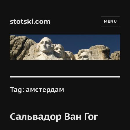
stotski.com
MENU
Tag:
амстердам
Сальвадор Ван Гог