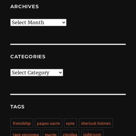
ARCHIVES
Archives
CATEGORIES
Categories
TAGS
friendship
радио настя
купе
sherlock holmes
таня качурина
мысли
стройка
lightroom