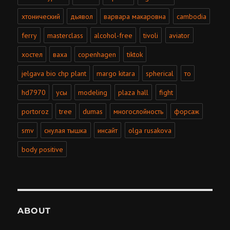
хтонический
дьявол
варвара макаровна
cambodia
ferry
masterclass
alcohol-free
tivoli
aviator
хостел
ваха
copenhagen
tiktok
jelgava bio chp plant
margo kitara
spherical
то
hd7970
усы
modeling
plaza hall
fight
portoroz
tree
dumas
многослойность
форсаж
smv
снулая тышка
инсайт
olga rusakova
body positive
ABOUT