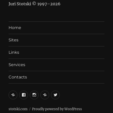
Juri Stotski © 1997–
2026
Home
Sites
Links
Services
Contacts
вКонтакте
Facebook
Instagram
LiveJournal
Twitter
stotski.com
Proudly powered by WordPress