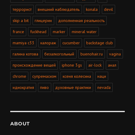
террорист
внешний наблюдатель
konala
devil
skip a bit
глицерин
дополненная реальность
france
fuckhead
marker
mineral water
mamiya c33
калораж
cucumber
backstage club
галина котова
безалкогольный
buenohair.ru
vagina
происхождение вещей
iphone 3gs
air-lock
анал
chrome
супремасизм
ксеня колесина
наци
идиократия
пиво
духовные практики
nevada
ABOUT