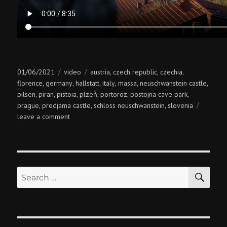
Posted
Categories
Tags
01/06/2021
video
austria
czech republic
czechia
,
,
,
on
florence
germany
hallstatt
italy
massa
neuschwanstein castle
,
,
,
,
,
,
pilsen
piran
pistoia
plzeň
portoroz
postojna cave park
,
,
,
,
,
,
prague
predjama castle
schloss neuschwanstein
slovenia
,
,
,
on
leave a comment
pan-
european
road-
trip
SE
Search
for: