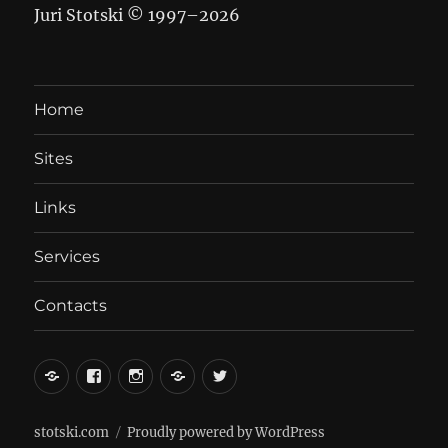
Juri Stotski © 1997–
2026
Home
Sites
Links
Services
Contacts
вКонтакте
Facebook
Instagram
LiveJournal
Twitter
stotski.com
Proudly powered by WordPress