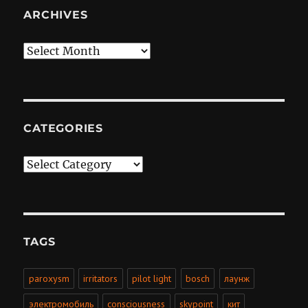
ARCHIVES
Archives
CATEGORIES
Categories
TAGS
paroxysm
irritators
pilot light
bosch
лаунж
электромобиль
consciousness
skypoint
кит