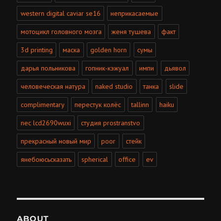
western digital caviar se16
неприкасаемые
мотоцикл головного мозга
женя тушева
факт
3d printing
маска
golden horn
сумы
дарья польникова
гопник-кэжуал
импи
дьявол
человеческая натура
naked studio
танка
slide
complimentary
перестук колёс
tallinn
haiku
nec lcd2690wuxi
студия prostranstvo
прекрасный новый мир
poor
стейк
янебоюсьсказать
spherical
office
ev
ABOUT