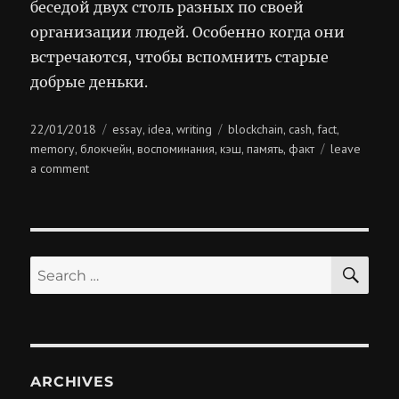
беседой двух столь разных по своей
организации людей. Особенно когда они
встречаются, чтобы вспомнить старые
добрые деньки.
Posted
Categories
Tags
22/01/2018
essay
idea
writing
blockchain
cash
fact
,
,
,
,
,
on
memory
блокчейн
воспоминания
кэш
память
факт
leave
,
,
,
,
,
on
a comment
блокчейн
против
кэша
SE
Search
for:
ARCHIVES