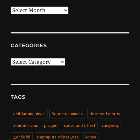
Archives
CATEGORIES
Categories
TAGS
deildartunguhver
берестенникова
desmond morris
холодильник
prague
cause and effect
симулякр
долбоёб
маргарита образцова
kohya