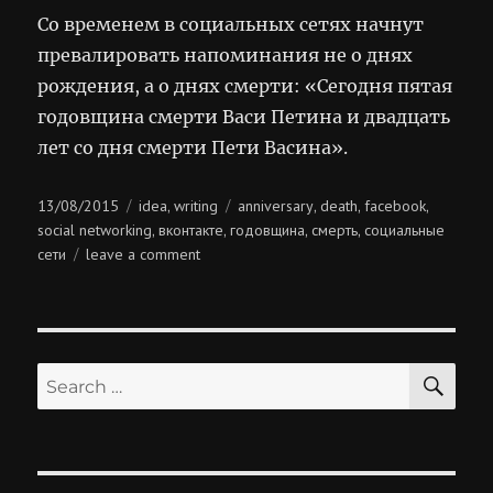
Со временем в социальных сетях начнут
превалировать напоминания не о днях
рождения, а о днях смерти: «Сегодня пятая
годовщина смерти Васи Петина и двадцать
лет со дня смерти Пети Васина».
Posted
Categories
Tags
13/08/2015
idea
writing
anniversary
death
facebook
,
,
,
,
on
social networking
вконтакте
годовщина
смерть
социальные
,
,
,
,
on
сети
leave a comment
годовщины
смерти
SE
Search
for: