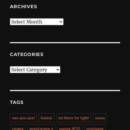
ARCHIVES
Archives
CATEGORIES
Categories
TAGS
кин-дза-дза!
šiauliai
let there be light!
качок
гитара
spectraview ii
школа №53
mortgage