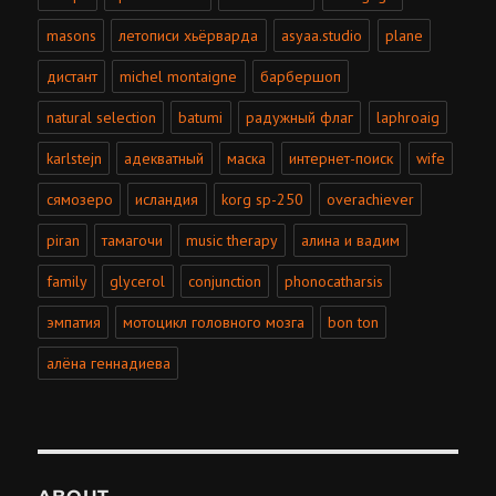
masons
летописи хьёрварда
asyaa.studio
plane
дистант
michel montaigne
барбершоп
natural selection
batumi
радужный флаг
laphroaig
karlstejn
адекватный
маска
интернет-поиск
wife
сямозеро
исландия
korg sp-250
overachiever
piran
тамагочи
music therapy
алина и вадим
family
glycerol
conjunction
phonocatharsis
эмпатия
мотоцикл головного мозга
bon ton
алёна геннадиева