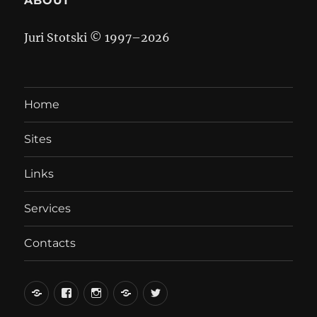
ABOUT
Juri Stotski © 1997–
2026
Home
Sites
Links
Services
Contacts
вКонтакте
Facebook
Instagram
LiveJournal
Twitter