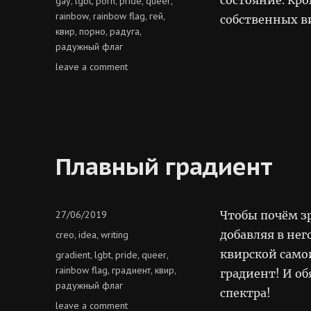
gay
lgbt
porn
pride
queer
,
,
,
,
,
rainbow
rainbow flag
гей
,
,
,
собственных ви
квир
порно
радуга
,
,
,
радужный флаг
on
leave a comment
всесильное
порно
Плавный градиент
Posted
27/06/2019
Чтобы почём з
on
Categories
добавляя в не
creo
idea
writing
,
,
квирской само
Tags
gradient
lgbt
pride
queer
,
,
,
,
rainbow flag
градиент
квир
,
,
,
градиент! И об
радужный флаг
спектра!
on
leave a comment