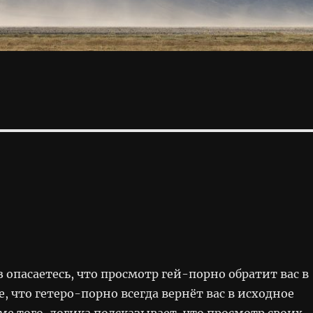
з опасаетесь, что просмотр гей-порно обратит вас в
е, что гетеро-порно всегда вернёт вас в исходное
ме того, логика подсказывает, что просмотр своих