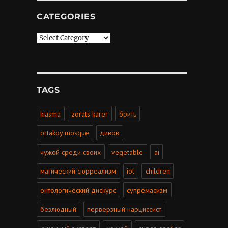
CATEGORIES
Categories
TAGS
kiasma
zorats karer
брить
ortakoy mosque
дивов
чужой среди своих
vegetable
ai
магический сюрреализм
iot
children
онтологический дискурс
супремасизм
безлюдный
перверзный нарциссист