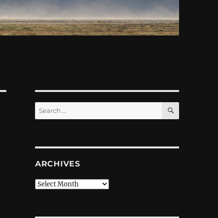
SEARCH
Search
for:
ARCHIVES
Archives