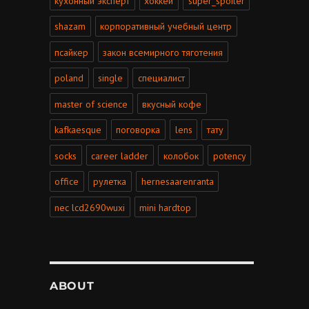
кухонный эксперт
хоккей
super_spoiler
shazam
корпоративный учебный центр
псайкер
закон всемирного тяготения
poland
single
специалист
master of science
вкусный кофе
kafkaesque
поговорка
lens
тату
socks
career ladder
колобок
potency
office
рулетка
hernesaarenranta
nec lcd2690wuxi
mini hardtop
ABOUT