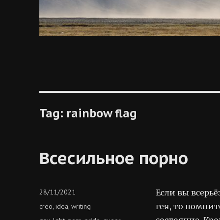
Tag:
rainbow flag
Всесильное порно
Posted
28/11/2021
Если вы всерьё
on
Categories
гея, то помнит
creo
idea
writing
,
,
состояние. Кро
Tags