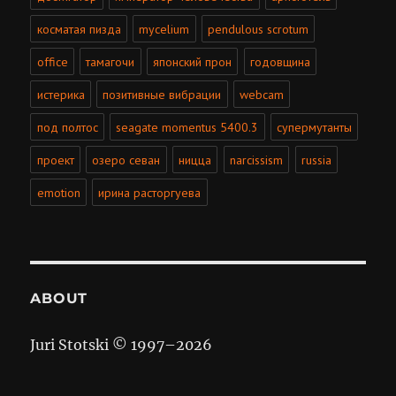
косматая пизда
mycelium
pendulous scrotum
office
тамагочи
японский прон
годовщина
истерика
позитивные вибрации
webcam
под полтос
seagate momentus 5400.3
супермутанты
проект
озеро севан
ницца
narcissism
russia
emotion
ирина расторгуева
ABOUT
Juri Stotski © 1997–
2026