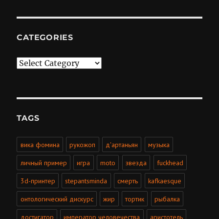
CATEGORIES
Categories
TAGS
вика фомина
рукожоп
д'артаньян
музыка
личный пример
игра
moto
звезда
fuckhead
3d-принтер
stepantsminda
смерть
kafkaesque
онтологический дискурс
жир
тортик
рыбалка
достигатор
император человечества
аристотель