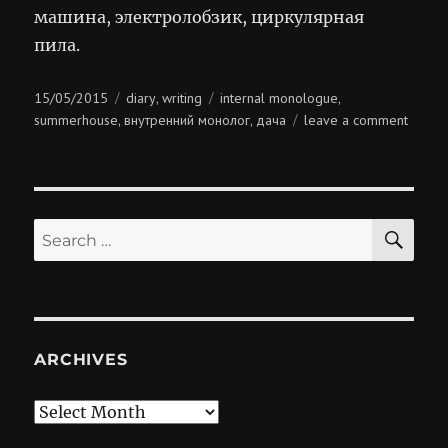
машина, электролобзик, циркулярная
пила.
Posted
Categories
Tags
15/05/2015
diary
writing
internal monologue
,
,
on
on
summerhouse
внутренний монолог
дача
leave a comment
,
,
внутр
монол
SE
Search
for:
ARCHIVES
Archives