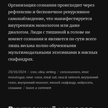
Организация сознания происходит через
рефлексию и бесконечное рекурсивное
самонаблюдение, что манифестируется
внутренним монологом или даже
диалогом. Люди с тишиной в голове не
имеют сознания и являются по сути всего
лишь весьма полно обученными
мультимодальными элэлэмками в мясных
скафандрах.
Posted
Categories
Tags
20/10/2024
creo
idea
writing
consciousness
inner
,
,
,
on
monologue
inner voice
meat suit
neural network
внутренний
,
,
,
,
голос
внутренний монолог
мясной скафандр
нейросеть
,
,
,
,
on
сознание
leave a comment
внутренний
голос