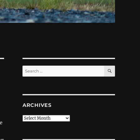
SEARCH
Search
for:
ARCHIVES
Archives
е
ют