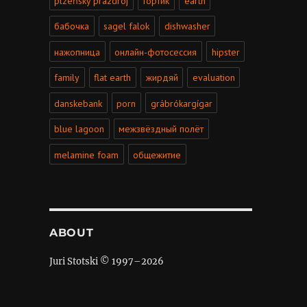
plzeňský prazdroj
тортик
earth
бабочка
sagel falok
dishwasher
нажопница
онлайн-фотосессия
hipster
family
flat earth
жирдяй
evaluation
danskebank
porn
grábrókargígar
blue lagoon
межзвёздный полёт
melamine foam
общежитие
ABOUT
Juri Stotski © 1997–
2026