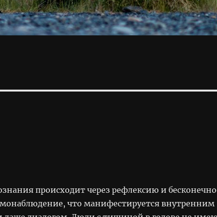
ознания происходит через рефлексию и бесконечно
амонаблюдение, что манифестируется внутренним
 даже диалогом. Люди с тишиной в голове не име