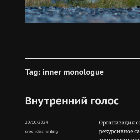
Tag:
inner monologue
Внутренний голос
Posted
20/10/2024
Организация с
on
Categories
рекурсивное с
creo
idea
writing
,
,
монологом или
Tags