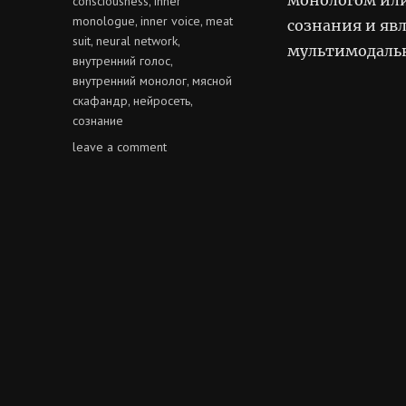
consciousness
inner
,
monologue
inner voice
meat
,
,
сознания и яв
suit
neural network
,
,
мультимодальн
внутренний голос
,
внутренний монолог
мясной
,
скафандр
нейросеть
,
,
сознание
on
leave a comment
внутренний
голос