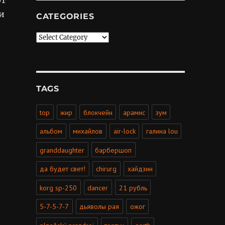
и
CATEGORIES
Categories
TAGS
top
жир
блокчейн
арамис
зум
альбом
михайлов
air-lock
галина lou
granddaughter
барбершоп
да будет свет!
сhirurg
хайдзин
korg sp-250
dancer
21 рубль
5-7-5-7-7
дьяволы рая
ожог