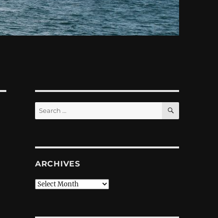
SEARCH
Search
for:
ARCHIVES
Archives