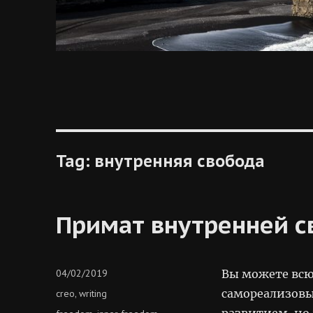
Tag:
внутренняя свобода
Примат внутренней 
Posted
04/02/2019
Вы можете всю 
on
Categories
самореализовы
creo
writing
,
развитием, но
Tags