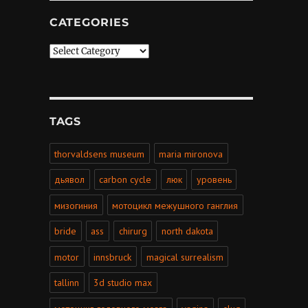
CATEGORIES
Categories
TAGS
thorvaldsens museum
maria mironova
дьявол
carbon cycle
люк
уровень
мизогиния
мотоцикл межушного ганглия
bride
ass
сhirurg
north dakota
motor
innsbruck
magical surrealism
tallinn
3d studio max