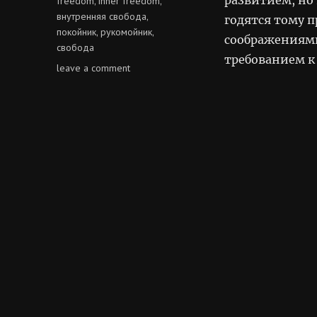
freedom
inner freedom
,
,
внутренняя свобода
,
годятся тому 
покойник
рукомойник
,
,
соображениями
свобода
требованием к 
on
leave a comment
примат
внутренней
свободы