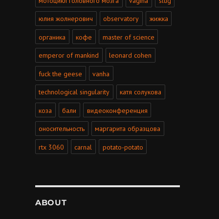
мотоцикл головного мозга
vagina
slug
юлия жолнерович
observatory
жижка
органика
кофе
master of science
emperor of mankind
leonard cohen
fuck the geese
vanha
technological singularity
катя солукова
коза
бали
видеоконференция
оносительность
маргарита образцова
rtx 3060
carnal
potato-potato
ABOUT