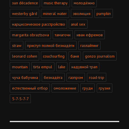
зал décadence
music therapy
молодёжно
westerby gård
mineral water
эволюция
pumpkin
нарциссическое расстройство
anal sex
margarita obraztsova
тамагочи
иван ефремов
straw
приступ полной безнадёги
газлайтинг
leonard cohen
couchsurfing
баня
gonzo journalism
mountain
tirta empul
lake
надувной трап
чуча бабучина
безнадёга
газпром
road-trip
естественный отбор
омоложение
груди
грузия
5-7-5-7-7