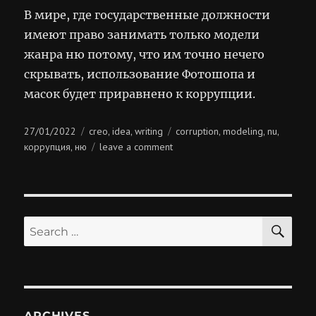
В мире, где государственные должности
имеют право занимать только модели
жанра ню потому, что им точно нечего
скрывать, использование Фотошопа и
масок будет приравнено к коррупции.
Posted
Categories
Tags
27/01/2022
creo
idea
writing
corruption
modeling
nu
,
,
,
,
,
on
on
коррупция
ню
leave a comment
,
коррупция
SE
Search
for:
ARCHIVES