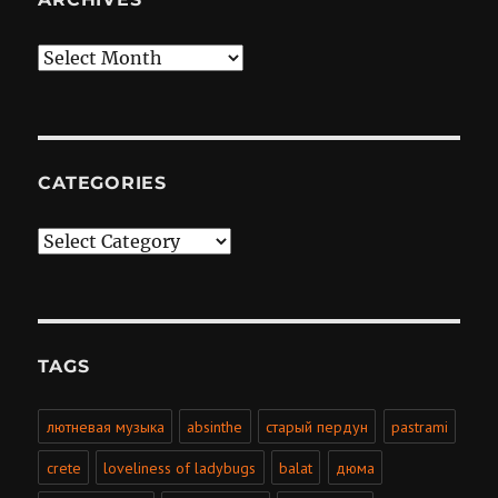
Archives
CATEGORIES
Categories
TAGS
лютневая музыка
absinthe
старый пердун
pastrami
crete
loveliness of ladybugs
balat
дюма