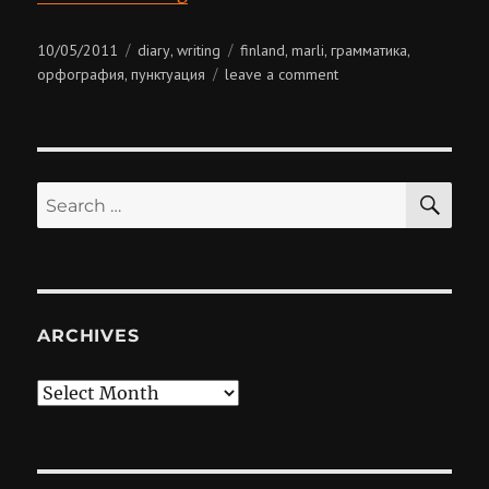
Posted
Categories
Tags
10/05/2011
diary
writing
finland
marli
грамматика
,
,
,
,
on
on
орфография
пунктуация
leave a comment
,
grammar
nazi
SE
Search
for:
ARCHIVES
Archives