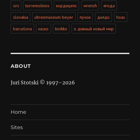
ors
torremolinos
кордицепс
wrench
ягода
slovakia
uhrenmuseum beyer
пучок
дилдо
hoas
barcelona
каско
kivikko
о дивный новый мир
ABOUT
Juri Stotski © 1997–
2026
Home
Sites