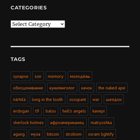
CATEGORIES
Categories
TAGS
synapse
son
memory
молодёжь
обесценивание
кунилинголог
качок
the naked ape
närhilä
long in the tooth
occupant
war
шелдон
erdogan
t9
balos
hell's angels
kanepi
sherlock holmes
афроамериканец
matryoshka
agung
муха
bitcoin
strobism
osram lightify